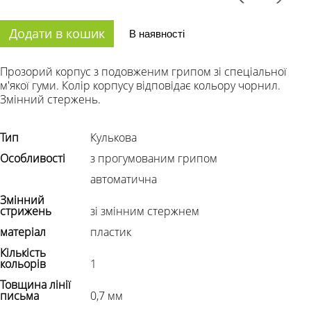
Додати в кошик
В наявності
Прозорий корпус з подовженим грипом зі спеціальної
м'якої гуми. Колір корпусу відповідає кольору чорнил.
Змінний стержень.
Тип
Кулькова
Особливості
з прогумованим грипом
автоматична
Змінний
стрижень
зі змінним стержнем
матеріал
пластик
Кількість
кольорів
1
Товщина лінії
письма
0,7 мм