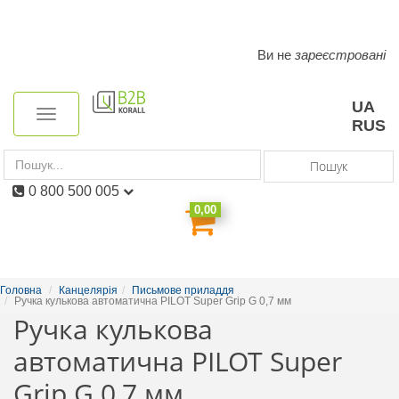
Ви не
зареєстровані
Toggle
navigation
UA
Toggle
RUS
navigation
Пошук
0 800 500 005
0,00
Головна
Канцелярія
Письмове приладдя
Ручка кулькова автоматична PILOT Super Grip G 0,7 мм
Ручка кулькова
автоматична PILOT Super
Grip G 0,7 мм