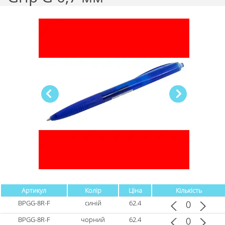
Артикул
Колір
Ціна
Кількість
BPGG-8R-F
синій
62.4
BPGG-8R-F
чорний
62.4