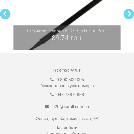
чки
Стержень гелевий PILOT 0,5 Frixion Point
Стриж
стира
89,74 грн.
ТОВ "КОРАЛЛ"
0 800 500 005
безкоштовно з усіх номерів
048 738 0 888
b2b@korall.com.ua
Одеса, вул. Картамишівська, 9А
Час роботи:
Понеділок - п'ятниця