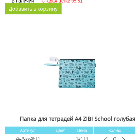
В наличии
Старая цена: 95.51
Папка для тетрадей А4 ZIBI School голубая
Артикул
Цвет
Цена
Кол-во
ZB.705529-14
134.14