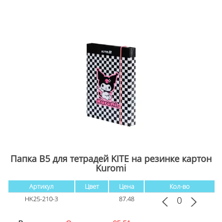
Папка В5 для тетрадей KITE на резинке картон
Kuromi
Артикул
Цвет
Цена
Кол-во
HK25-210-3
87.48