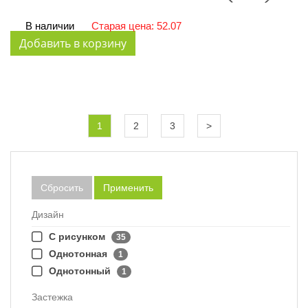
В наличии
Старая цена: 52.07
1
2
3
>
Сбросить
Применить
Дизайн
С рисунком
35
Однотонная
1
Однотонный
1
Застежка