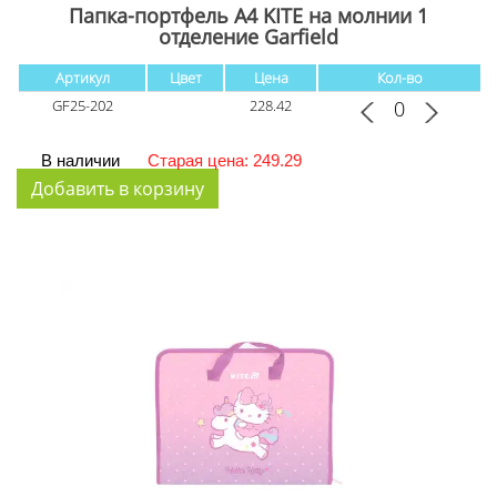
Папка-портфель А4 KITE на молнии 1
отделение Garfield
Артикул
Цвет
Цена
Кол-во
GF25-202
228.42
В наличии
Старая цена: 249.29