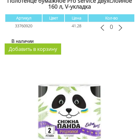
Полотенце бумажное Pro service двухслойное
160 л, V-укладка
Артикул
Цвет
Цена
Кол-во
33760920
41.28
В наличии