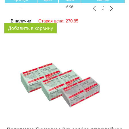
-
6.96
В наличии
Старая цена: 270.85