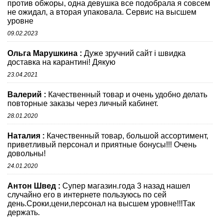
против обжоры, одна девушка все подобрала я совсем
не ожидал, а вторая упаковала. Сервис на высшем
уровне
09.02.2023
Ольга Марушкина :
Дуже зручний сайт і швидка
доставка на карантині! Дякую
23.04.2021
Валерий :
Качественный товар и очень удобно делать
повторные заказы через личный кабинет.
28.01.2020
Наталия :
Качественный товар, большой ассортимент,
приветливый персонал и приятные бонусы!!! Очень
довольны!
24.01.2020
Антон Швед :
Супер магазин.года 3 назад нашел
случайно его в интернете пользуюсь по сей
день.Сроки,цени,персонал на высшем уровне!!!Так
держать.