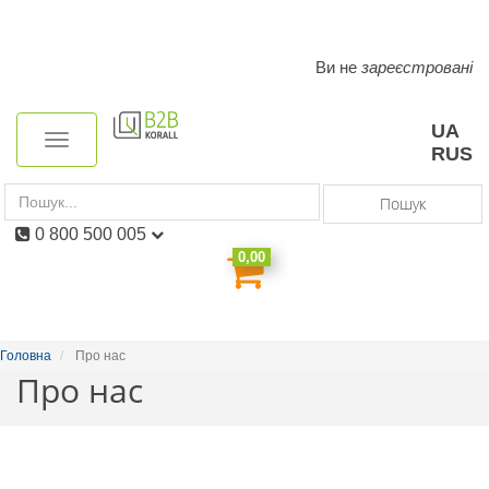
Ви не
зареєстровані
Toggle
navigation
UA
Toggle
RUS
navigation
Пошук
0 800 500 005
0,00
Головна
Про нас
Про нас