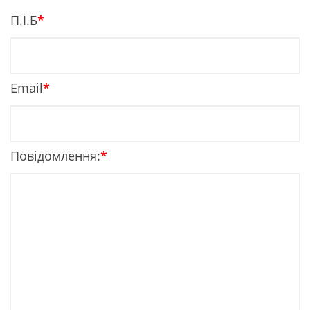
П.І.Б
*
Email
*
Повідомлення:
*