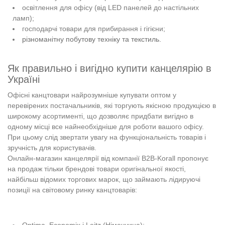
освітлення для офісу (від LED панелей до настільних
ламп);
господарчі товари для прибирання і гігієни;
різноманітну побутову техніку та текстиль.
Як правильно і вигідно купити канцелярію в
Україні
Офісні канцтовари найрозумніше купувати оптом у
перевірених постачальників, які торгують якісною продукцією в
широкому асортименті, що дозволяє придбати вигідно в
одному місці все найнеобхідніше для роботи вашого офісу.
При цьому слід звертати увагу на функціональність товарів і
зручність для користувачів.
Онлайн-магазин канцелярії від компанії B2B-Korall пропонує
на продаж тільки брендові товари оригінальної якості,
найбільш відомих торгових марок, що займають лідируючі
позиції на світовому ринку канцтоварів:
Optima, Economix і Leitz (Німеччина);