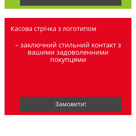
Касова стрічка з логотипом
– заключний стильний контакт з
вашими задоволенними
покупцями
Замовити!