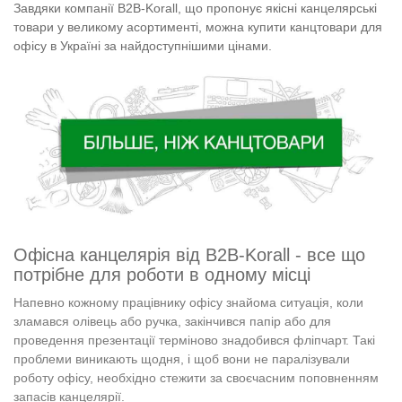
Завдяки компанії B2B-Korall, що пропонує якісні канцелярські
товари у великому асортименті, можна купити канцтовари для
офісу в Україні за найдоступнішими цінами.
Офісна канцелярія від B2B-Korall - все що
потрібне для роботи в одному місці
Напевно кожному працівнику офісу знайома ситуація, коли
зламався олівець або ручка, закінчився папір або для
проведення презентації терміново знадобився фліпчарт. Такі
проблеми виникають щодня, і щоб вони не паралізували
роботу офісу, необхідно стежити за своєчасним поповненням
запасів канцелярії.