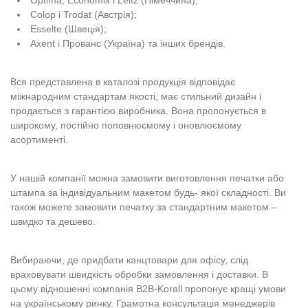
Colop і Trodat (Австрія);
Esselte (Швеція);
Axent і Прованс (Україна) та інших брендів.
Вся представлена в каталозі продукція відповідає
міжнародним стандартам якості, має стильний дизайн і
продається з гарантією виробника. Вона пропонується в
широкому, постійно поповнюємому і оновлюємому
асортименті.
У нашій компанії можна замовити виготовлення печатки або
штампа за індивідуальним макетом будь- якої складності. Ви
також можете замовити печатку за стандартним макетом –
швидко та дешево.
Вибираючи, де придбати канцтовари для офісу, слід
враховувати швидкість обробки замовлення і доставки. В
цьому відношенні компанія B2B-Korall пропонує кращі умови
на українському ринку. Грамотна консультація менеджерів