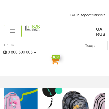
Ви не
зареєстровані
Toggle
navigation
UA
Toggle
RUS
navigation
Пошук
0 800 500 005
0,00