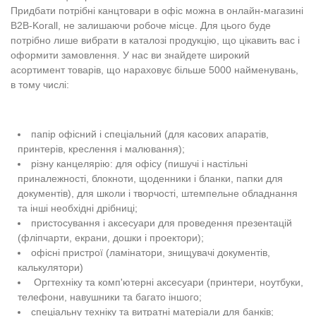
Придбати потрібні канцтовари в офіс можна в онлайн-магазині
B2B-Korall, не залишаючи робоче місце. Для цього буде
потрібно лише вибрати в каталозі продукцію, що цікавить вас і
оформити замовлення. У нас ви знайдете широкий
асортимент товарів, що нараховує більше 5000 найменувань,
в тому числі:
папір офісний і спеціальний (для касових апаратів,
принтерів, креслення і малювання);
різну канцелярію: для офісу (пишучі і настільні
приналежності, блокноти, щоденники і бланки, папки для
документів), для школи і творчості, штемпельне обладнання
та інші необхідні дрібниці;
пристосування і аксесуари для проведення презентацій
(фліпчарти, екрани, дошки і проектори);
офісні пристрої (ламінатори, знищувачі документів,
калькулятори)
Оргтехніку та комп'ютерні аксесуари (принтери, ноутбуки,
телефони, навушники та багато іншого;
спеціальну техніку та витратні матеріали для банків;