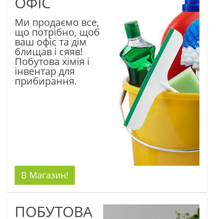
ОФІС
Ми продаємо все,
що потрібно, щоб
ваш офіс та дім
блищав і сяяв!
Побутова хімія i
інвентар для
прибирання.
В Магазин!
ПОБУТОВА