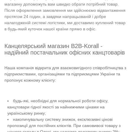
магазину допоможуть вам швидко обрати потрібний товар.
Після оформлення замовлення ми здійснюємо відвантаження
протягом 24 годин, а завдяки напрацьованій і добре
налагодженій системі логістики, ми доставимо куплений товар
в будь-який куточок нашої країни прямо в офіс.
Канцелярський магазин B2B-Korall -
надійний постачальник офісних канцтоварів
Наша компанія відкрита для взаємовигідного співробітництва з
підприємствами, організаціями та підприємцями України та
пропонує кожному клієнту:
будь-які, необхідні для нормальної роботи офісу,
канцтовари гідної якості за найнижчими цінами на
українському ринку;
накопичувальну систему знижок, ексклюзивні цінові
пропозиції для постійних клієнтів. При самовивозі товару з
нашого складу в Одесі, ми надаємо додаткову знижку 2%;