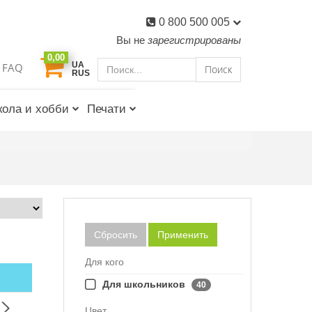
0 800 500 005
Вы не
зарегистрированы
0,00
UA
FAQ
Поиск
RUS
ола и хобби
Печати
Сбросить
Применить
Для кого
Для школьников
40
Цвет