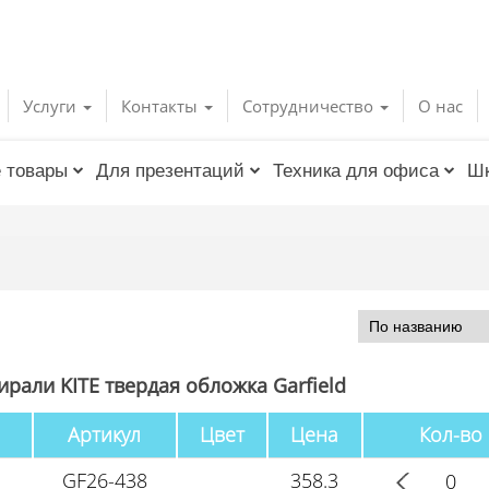
Услуги
Контакты
Сотрудничество
О нас
 товары
Для презентаций
Техника для офиса
Шк
ирали KITE твердая обложка Garfield
Артикул
Цвет
Цена
Кол-во
GF26-438
358.3