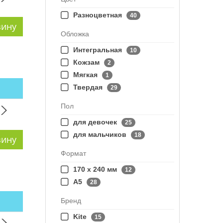
Разноцветная
40
Обложка
Интегральная
10
Кожзам
2
Мягкая
1
Твердая
29
Пол
для девочек
25
для мальчиков
18
Формат
170 х 240 мм
12
А5
28
Бренд
Kite
15