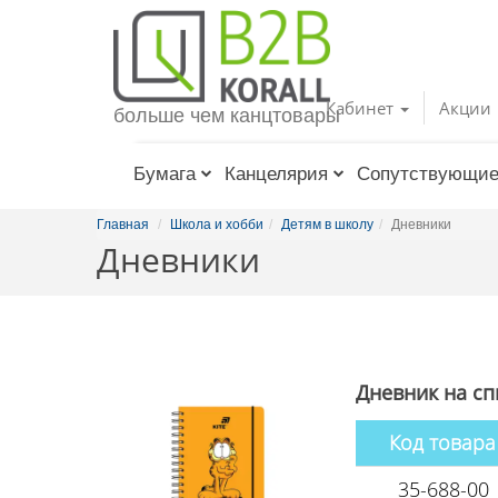
Toggle
navigation
Кабинет
Акции
больше чем канцтовары
Бумага
Канцелярия
Сопутствующие
Главная
Школа и хобби
Детям в школу
Дневники
Дневники
Дневник на сп
Код товара
35-688-00