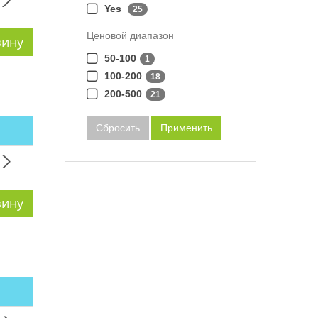
Yes
25
Ценовой диапазон
50-100
1
100-200
18
200-500
21
Сбросить
Применить