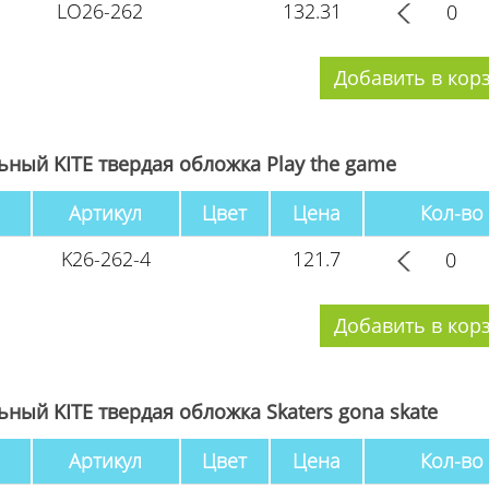
LO26-262
132.31
ный KITE твердая обложка Play the game
Артикул
Цвет
Цена
Кол-во
K26-262-4
121.7
ный KITE твердая обложка Skaters gona skate
Артикул
Цвет
Цена
Кол-во