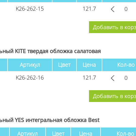
K26-262-15
121.7
ный KITE твердая обложка салатовая
Артикул
Цвет
Цена
Кол-во
K26-262-16
121.7
ьный YES интегральная обложка Best
Артикул
Цвет
Цена
Кол-во