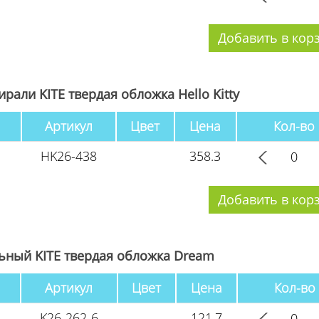
рали KITE твердая обложка Hello Kitty
Артикул
Цвет
Цена
Кол-во
HK26-438
358.3
ьный KITE твердая обложка Dream
Артикул
Цвет
Цена
Кол-во
K26-262-6
121.7