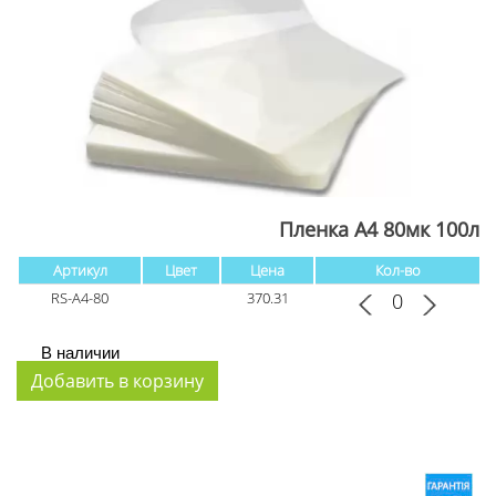
Пленка А4 80мк 100л
Артикул
Цвет
Цена
Кол-во
RS-A4-80
370.31
В наличии