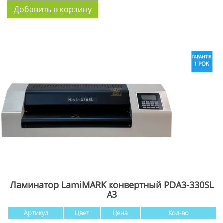
Ламинатор LamiMARK конвертный PDA3-330SL
А3
Артикул
Цвет
Цена
Кол-во