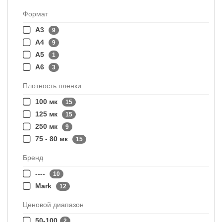
Формат
А3
9
А4
9
А5
1
А6
3
Плотность пленки
100 мк
15
125 мк
15
250 мк
9
75 - 80 мк
15
Бренд
----
10
Mark
12
Ценовой диапазон
50-100
2