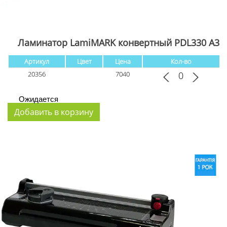
Ламинатор LamiMARK конвертный PDL330 А3
Артикул
Цвет
Цена
Кол-во
20356
7040
Ожидается