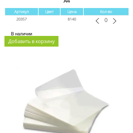
А4
Артикул
Цвет
Цена
Кол-во
20357
8140
В наличии