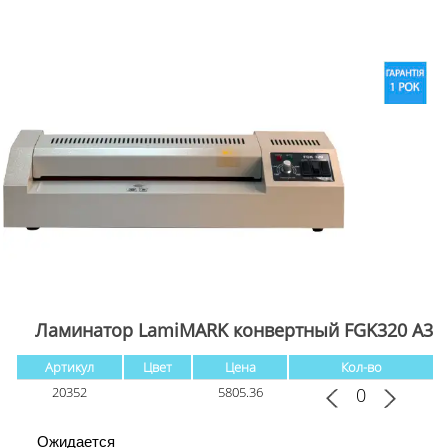
Ламинатор LamiMARK конвертный FGK320 А3
Артикул
Цвет
Цена
Кол-во
20352
5805.36
Ожидается