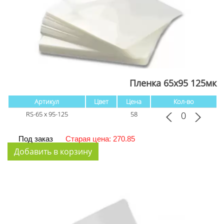
Пленка 65х95 125мк
Артикул
Цвет
Цена
Кол-во
RS-65 x 95-125
58
Под заказ
Старая цена: 270.85