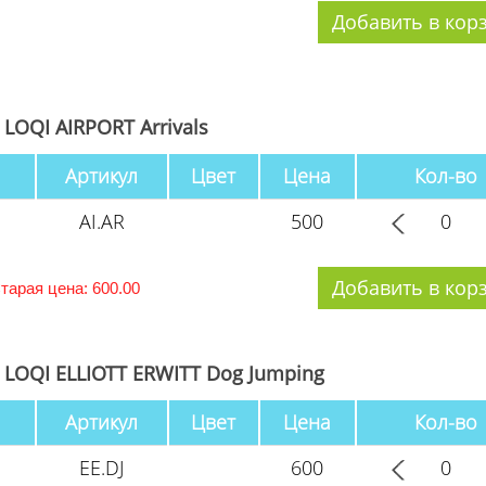
LOQI AIRPORT Arrivals
Артикул
Цвет
Цена
Кол-во
AI.AR
500
тарая цена: 600.00
LOQI ELLIOTT ERWITT Dog Jumping
Артикул
Цвет
Цена
Кол-во
EE.DJ
600