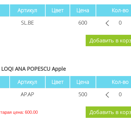
Артикул
Цвет
Цена
Кол-во
SL.BE
600
 LOQI ANA POPESCU Apple
Артикул
Цвет
Цена
Кол-во
AP.AP
500
тарая цена: 600.00