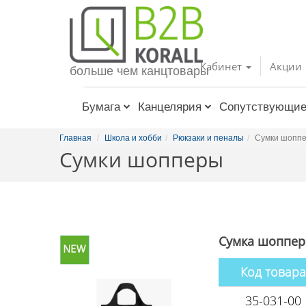
Toggle
navigation
Кабинет
Акции
больше чем канцтовары
Бумага
Канцелярия
Сопутствующие
Главная
Школа и хобби
Рюкзаки и пеналы
Сумки шопп
Сумки шопперы
Сумка шоппер L
Код товара
35-031-00