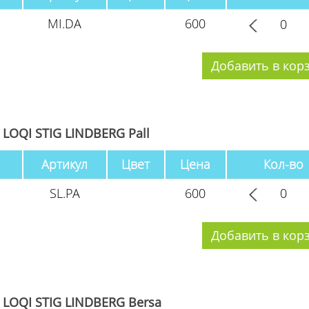
MI.DA
600
LOQI STIG LINDBERG Pall
Артикул
Цвет
Цена
Кол-во
SL.PA
600
LOQI STIG LINDBERG Bersa