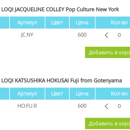
LOQI JACQUELINE COLLEY Pop Culture New York
Артикул
Цвет
Цена
Кол-во
JC.NY
600
LOQI KATSUSHIKA HOKUSAI Fuji from Gotenyama
Артикул
Цвет
Цена
Кол-во
HO.FU.R
600