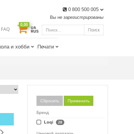
0 800 500 005
Вы не
зарегистрированы
0,00
UA
FAQ
Поиск
RUS
ола и хобби
Печати
Сбросить
Применить
Бренд
Loqi
28
Ценовой диапазон