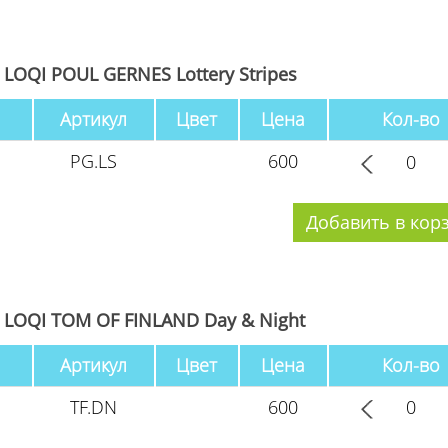
LOQI POUL GERNES Lottery Stripes
Артикул
Цвет
Цена
Кол-во
PG.LS
600
LOQI TOM OF FINLAND Day & Night
Артикул
Цвет
Цена
Кол-во
TF.DN
600