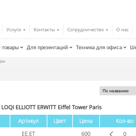
Услуги
Контакты
Сотрудничество
О нас
 товары
Для презентаций
Техника для офиса
Шк
еры
OQI ELLIOTT ERWITT Eiffel Tower Paris
Артикул
Цвет
Цена
Кол-во
EE.ET
600