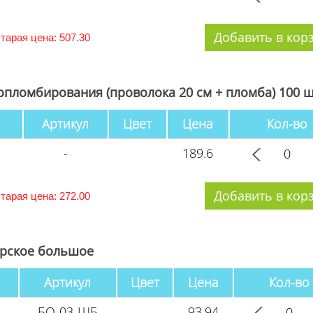
тарая цена: 507.30
опломбирования (проволока 20 см + пломба) 100 ш
Артикул
Цвет
Цена
Кол-во
-
189.6
тарая цена: 272.00
рское большое
Артикул
Цвет
Цена
Кол-во
БО-03-ШБ
93.94