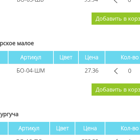
рское малое
Артикул
Цвет
Цена
Кол-во
БО-04-ШМ
27.36
сургуча
Артикул
Цвет
Цена
Кол-во