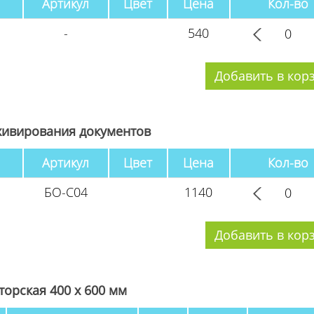
Артикул
Цвет
Цена
Кол-во
-
540
хивирования документов
Артикул
Цвет
Цена
Кол-во
БО-С04
1140
торская 400 х 600 мм