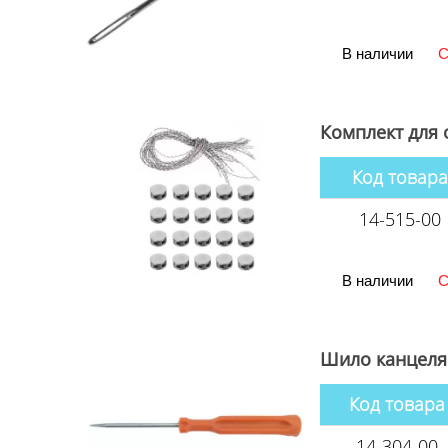
В наличии
С
Комплект для 
Код товара
14-515-00
В наличии
С
Шило канцеля
Код товара
14-304-00