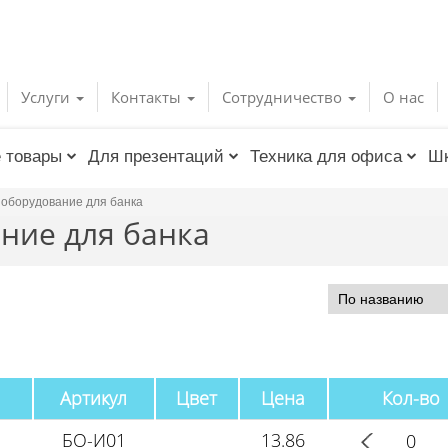
Услуги
Контакты
Сотрудничество
О нас
 товары
Для презентаций
Техника для офиса
Шк
оборудование для банка
ние для банка
Артикул
Цвет
Цена
Кол-во
БО-И01
13.86