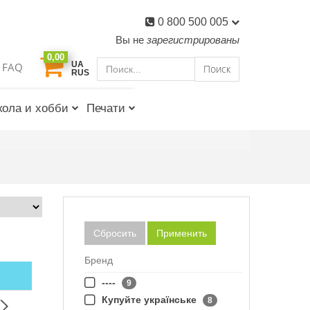
0 800 500 005
Вы не
зарегистрированы
0,00
UA
FAQ
Поиск
RUS
ола и хобби
Печати
Сбросить
Применить
Бренд
----
9
Купуйте українське
8