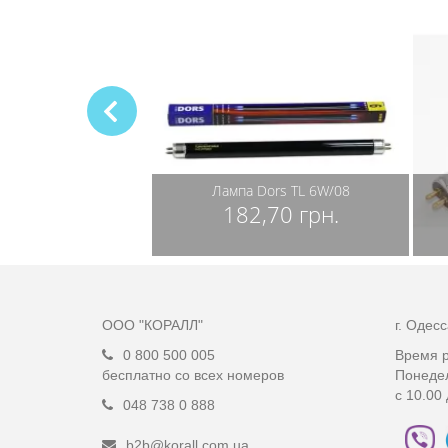
валют Спектр-5М
Лампа Dors TL 6W/08
,58 грн.
182,70 грн.
ООО "КОРАЛЛ"
г. Одес
0 800 500 005
Время р
бесплатно со всех номеров
Понедел
с 10.00 
048 738 0 888
b2b@korall.com.ua