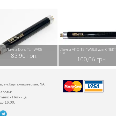
Лампа Dors ТL 4W/08
Лампа VПО Т5 4WBLB для СПЕК
5М
85,90 грн.
100,06 грн.
са, ул.Картамышевская, 9А
аботы:
ьник - Пятница
до 16.00.