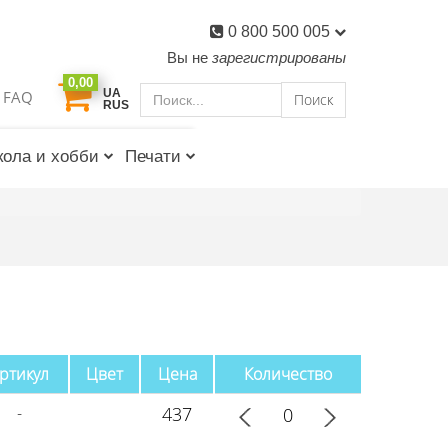
0 800 500 005
Вы не
зарегистрированы
0,00
UA
FAQ
Поиск
RUS
ола и хобби
Печати
ртикул
Цвет
Цена
Количество
-
437