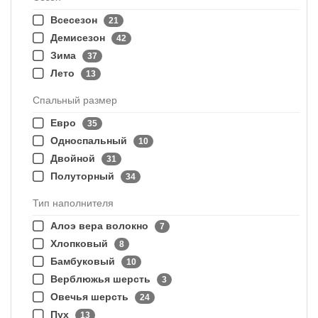
Всесезон
21
Демисезон
42
Зима
37
Лето
13
Спальный размер
Евро
35
Односпальный
10
Двойной
31
Полуторный
34
Тип наполнителя
Алоэ вера волокно
7
Хлопковый
8
Бамбуковый
10
Верблюжья шерсть
3
Овечья шерсть
24
Пух
13