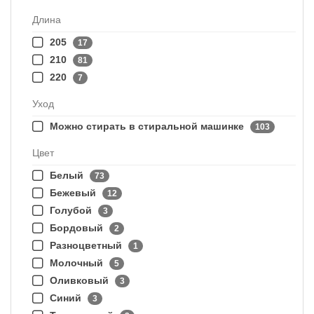
Длина
205
17
210
81
220
7
Уход
Можно стирать в стиральной машинке
103
Цвет
Белый
73
Бежевый
12
Голубой
3
Бордовый
2
Разноцветный
1
Молочный
5
Оливковый
3
Синий
3