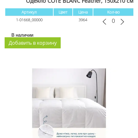
Одеяло COTE BLANC Feather, 150x210 см
Артикул
Цвет
Цена
Кол-во
1-01668_00000
3964
В наличии