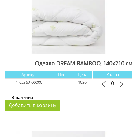
Одеяло DREAM BAMBOO, 140x210 см
Артикул
Цвет
Цена
Кол-во
1-02569_00000
1036
В наличии