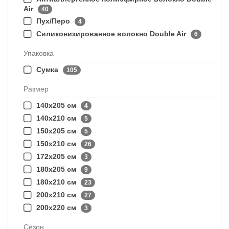
Air
40
Пух/Перо
4
Силиконизированное волокно Double Air
6
Упаковка
Сумка
105
Размер
140х205 см
4
140х210 см
5
150x205 см
5
150x210 см
26
172х205 см
3
180x205 см
9
180x210 см
23
200x210 см
27
200x220 см
3
Сезон