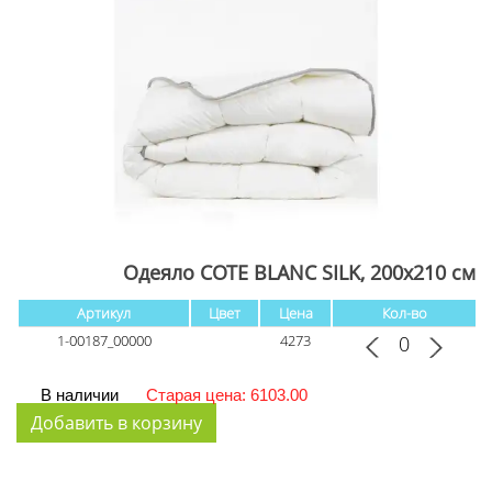
Одеяло COTE BLANC SILK, 200x210 см
Артикул
Цвет
Цена
Кол-во
1-00187_00000
4273
В наличии
Старая цена: 6103.00