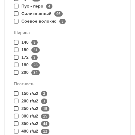
Пух - перо
4
Силиконовый
96
Соевое волокно
3
Ширина
140
9
150
31
172
3
180
28
200
34
Плотность
150 г/м2
3
200 г/м2
3
250 г/м2
15
300 г/м2
15
350 г/м2
44
400 г/м2
12