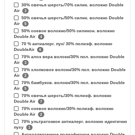
30% овечья шерсть/70% силик. волокно Double
Air
3
50% овечья шерсть/50% силик. волокно Double
Air
5
50% соевое волокно/50% силикон. волокно
Double Air
4
70 % антиалерг. пух/ 30% полиэф. волокно
DoubleAir
6
70% алоэ вера волокн/30% пол. волокно Double
Air
3
70% хлопковое волокн/30% пол. волокно Double
Air
2
70% бамбуков. волокн/30% пол. волокно Double
Air
5
70% овечья шерсть/30% полиэф. волокно
Double Air
7
70% соевое волокно/30% полиэф. волокно
Double Air
2
70% ультратонкое антиалерг. волокно идентично
пуху
1
Антиаллергенное полиэфирное волокно Double