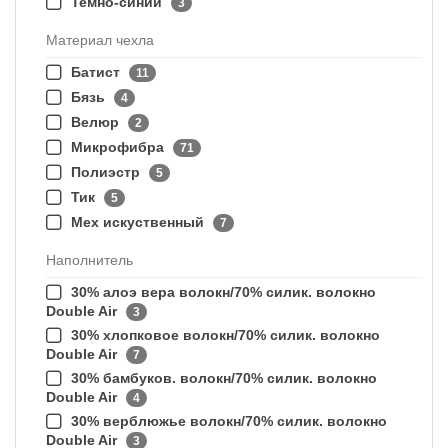
Темно-синий
3
Материал чехла
Батист
11
Бязь
4
Велюр
2
Микрофибра
71
Полиэстр
5
Тик
5
Мех искуственный
7
Наполнитель
30% алоэ вера волокн/70% силик. волокно
Double Air
3
30% хлопковое волокн/70% силик. волокно
Double Air
7
30% бамбуков. волокн/70% силик. волокно
Double Air
4
30% верблюжье волокн/70% силик. волокно
Double Air
3