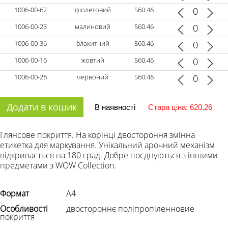
1006-00-62
фіолетовий
560.46
1006-00-23
малиновий
560.46
1006-00-36
блакитний
560.46
1006-00-16
жовтий
560.46
1006-00-26
червоний
560.46
Додати в кошик
В наявності
Стара ціна: 620.26
Глянсове покриття. На корінці двостороння змінна
етикетка для маркування. Унікальний арочний механізм
відкривається на 180 град. Добре поєднуються з іншими
предметами з WOW Collection.
Формат
А4
Особливості
двостороннє поліпропіленновие
покриття