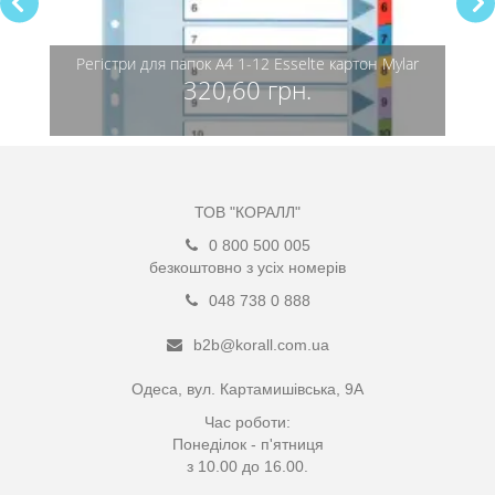
Регістри для папок А4 1-12 Esselte картон Mylar
Рег
320,60 грн.
ТОВ "КОРАЛЛ"
0 800 500 005
безкоштовно з усіх номерів
048 738 0 888
b2b@korall.com.ua
Одеса, вул. Картамишівська, 9А
Час роботи:
Понеділок - п'ятниця
з 10.00 до 16.00.