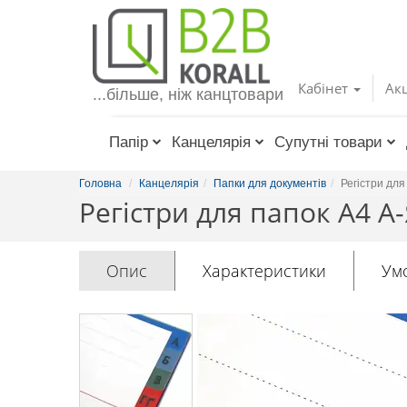
Toggle
navigation
Кабінет
Акц
...більше, ніж канцтовари
Папір
Канцелярія
Супутні товари
Головна
Канцелярія
Папки для документів
Регістри дл
Регістри для папок А4 А
Опис
Характеристики
Ум