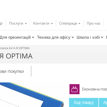
ії
Послуги
Контакти
Співпраця
Про нас
Для презентацій
Техніка для офісу
Школа і хобі
я папок А4 А-Я OPTIMA
-Я OPTIMA
ови покупки
Економна пок
Код товару
А