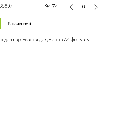
35807
94.74
В наявності
ки для сортування документів А4 формату