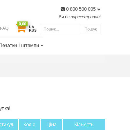
0 800 500 005
Ви не
зареєстровані
0,00
UA
FAQ
Пошук
RUS
Печатки і штампи
упка!
ртикул
Колір
Ціна
Кількість