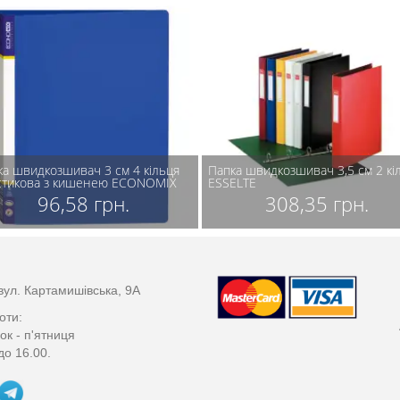
ка швидкозшивач 3 см 4 кільця
Папка швидкозшивач 3,5 см 2 кі
стикова з кишенею ECONOMIX
ESSELTE
96,58 грн.
308,35 грн.
вул. Картамишівська, 9А
оти:
ок - п'ятниця
до 16.00.