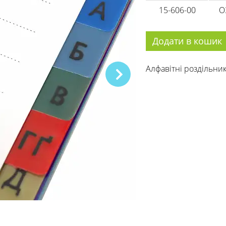
15-606-00
O
Додати в кошик
Алфавітні роздільни