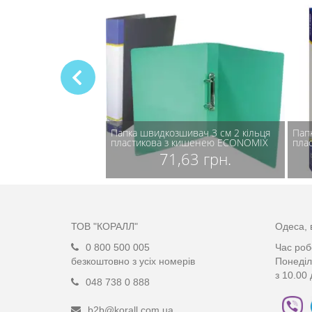
ивач 3 см 2 кільця
Папка швидкозшивач 3 см 2 кільця
Пап
пластикова з кишенею ECONOMIX
пла
,43 грн.
71,63 грн.
ТОВ "КОРАЛЛ"
Одеса, 
0 800 500 005
Час роб
безкоштовно з усіх номерів
Понеділ
з 10.00 
048 738 0 888
b2b@korall.com.ua