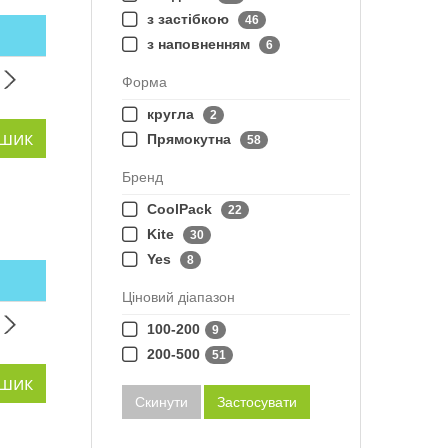
з застібкою
46
з наповненням
6
Форма
кругла
2
Прямокутна
58
Бренд
CoolPack
22
Kite
30
Yes
8
Ціновий діапазон
100-200
9
200-500
51
Скинути
Застосувати