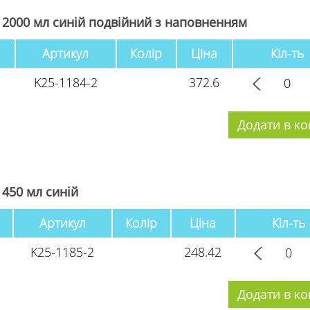
 2000 мл синій подвійний з наповненням
Артикул
Колір
Ціна
Кіл-ть
K25-1184-2
372.6
 450 мл синій
Артикул
Колір
Ціна
Кіл-ть
K25-1185-2
248.42