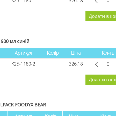
K25-1180-1
326.18
 900 мл синій
Артикул
Колір
Ціна
Кіл-ть
K25-1180-2
326.18
LPACK FOODYX BEAR