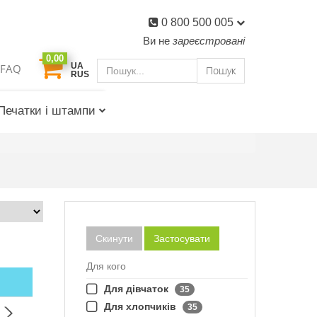
0 800 500 005
Ви не
зареєстровані
0,00
UA
FAQ
Пошук
RUS
Печатки і штампи
Скинути
Застосувати
Для кого
Для дівчаток
35
Для хлопчиків
35