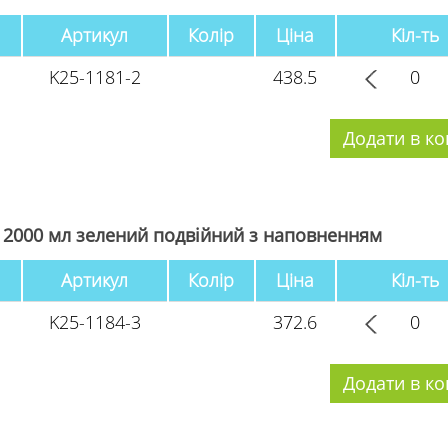
Артикул
Колір
Ціна
Кіл-ть
K25-1181-2
438.5
 2000 мл зелений подвійний з наповненням
Артикул
Колір
Ціна
Кіл-ть
K25-1184-3
372.6