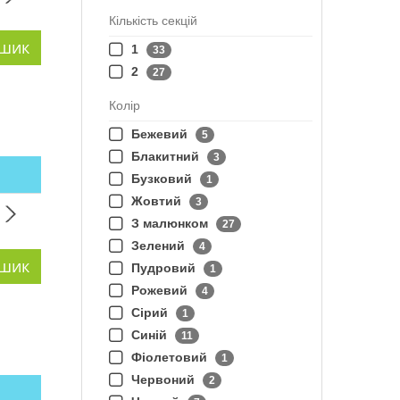
Кількість секцій
1
33
2
27
Колір
Бежевий
5
Блакитний
3
Бузковий
1
Жовтий
3
З малюнком
27
Зелений
4
Пудровий
1
Рожевий
4
Сірий
1
Синій
11
Фіолетовий
1
Червоний
2