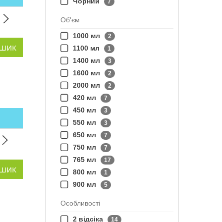
Чорний
7
Об'єм
1000 мл
2
1100 мл
1
1400 мл
3
1600 мл
2
2000 мл
2
420 мл
7
450 мл
3
550 мл
3
650 мл
7
750 мл
7
765 мл
17
800 мл
1
900 мл
5
Особливості
2 відсіка
14