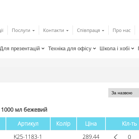
ії
Послуги
Контакти
Співпраця
Про нас
Для презентацій
Техніка для офісу
Школа і хобі
 1000 мл бежевий
Артикул
Колір
Ціна
Кіл-ть
K25-1183-1
289.44