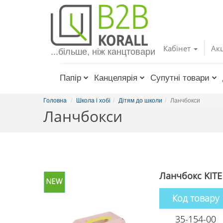
Toggle
navigation
Кабінет
Акц
...більше, ніж канцтовари
Папір
Канцелярія
Супутні товари
Головна
Школа і хобі
Дітям до школи
Ланчбокси
Ланчбокси
Ланчбокс KITE
Код товару
35-154-00