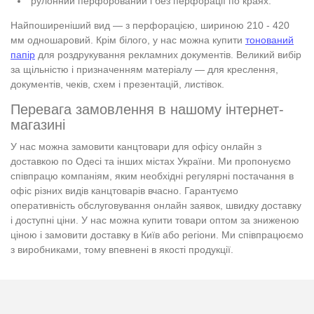
рулонний перфорований і без перфорації по краях.
Найпоширеніший вид — з перфорацією, шириною 210 - 420
мм одношаровий. Крім білого, у нас можна купити
тонований
папір
для роздрукування рекламних документів. Великий вибір
за щільністю і призначенням матеріалу — для креслення,
документів, чеків, схем і презентацій, листівок.
Перевага замовлення в нашому інтернет-
магазині
У нас можна замовити канцтовари для офісу онлайн з
доставкою по Одесі та інших містах України. Ми пропонуємо
співпрацю компаніям, яким необхідні регулярні постачання в
офіс різних видів канцтоварів вчасно. Гарантуємо
оперативність обслуговування онлайн заявок, швидку доставку
і доступні ціни. У нас можна купити товари оптом за зниженою
ціною і замовити доставку в Київ або регіони. Ми співпрацюємо
з виробниками, тому впевнені в якості продукції.