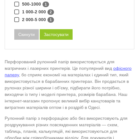
500-1000
1
1 000-2 000
2
2 000-5 000
1
Скинути
Застосувати
Перфорований рулонний папір використовується для
матричних і лазерних принтерів. Це популярний вид
офісного
паперу
, бо сприяє економії на матеріалах і єдиний тип, який
використовується в барабанних принтерах. Він продається в
рулонах різної ширини і об'єму, підбирати його потрібно,
виходячи із типу і моделі принтера, розмірів барабана. Наш
інтернет-магазин пропонує великий вибір канцтоварів та
витратних матеріалів оптом і в роздріб в Одесі.
Рулонний папір з перфорацією або без використовують для
роздрукування різних повсякденних матеріалів — схем,
таблиць, планів, калькуляцій, які використовуються для
обробки між співробітниками відділу. Для документів і