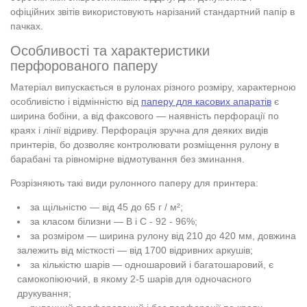
офіційних звітів використовують нарізаний стандартний папір в
пачках.
Особливості та характеристики
перфорованого паперу
Матеріал випускається в рулонах різного розміру, характерною
особливістю і відмінністю від
паперу для касових апаратів
є
ширина бобіни, а від факсового — наявність перфорації по
краях і лінії відриву. Перфорація зручна для деяких видів
принтерів, бо дозволяє контролювати розміщення рулону в
барабані та рівномірне відмотування без зминання.
Розрізняють такі види рулонного паперу для принтера:
за щільністю — від 45 до 65 г / м²;
за класом білизни — В і С - 92 - 96%;
за розміром — ширина рулону від 210 до 420 мм, довжина
залежить від місткості — від 1700 відривних аркушів;
за кількістю шарів — одношаровий і багатошаровий, є
самокопіюючий, в якому 2-5 шарів для одночасного
друкування;