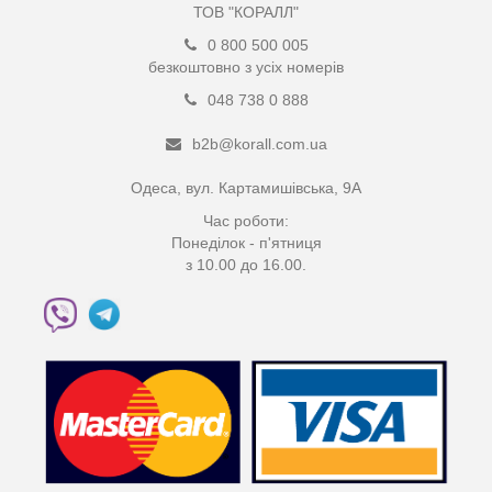
ТОВ "КОРАЛЛ"
0 800 500 005
безкоштовно з усіх номерів
048 738 0 888
b2b@korall.com.ua
Одеса, вул. Картамишівська, 9А
Час роботи:
Понеділок - п'ятниця
з 10.00 до 16.00.