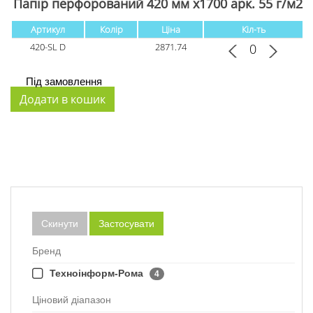
Папір перфорований 420 мм х1700 арк. 55 г/м2
Артикул
Колір
Ціна
Кіл-ть
420-SL D
2871.74
Під замовлення
Скинути
Застосувати
Бренд
Техноінформ-Рома
4
Ціновий діапазон