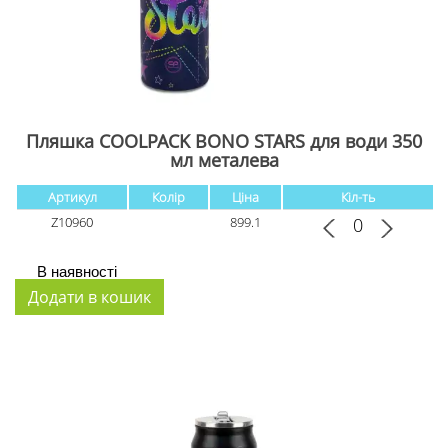
Пляшка COOLPACK BONO STARS для води 350
мл металева
Артикул
Колір
Ціна
Кіл-ть
Z10960
899.1
В наявності