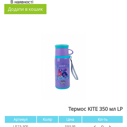
В наявності
Термос KITE 350 мл LP
Артикул
Колір
Ціна
Кіл-ть
LP23-305
593.95