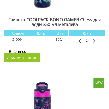
Пляшка COOLPACK BONO GAMER Chess для
води 350 мл металева
Артикул
Колір
Ціна
Кіл-ть
Z10964
899.1
В наявності