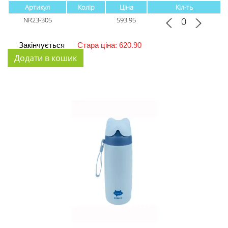
Артикул
Колір
Ціна
Кіл-ть
NR23-305
593.95
Закінчується
Стара ціна: 620.90