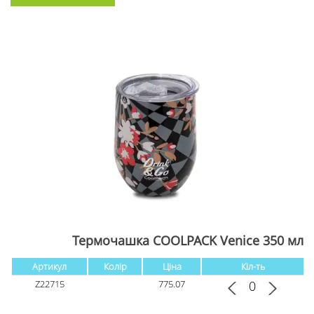
Термочашка COOLPACK Venice 350 мл
Артикул
Колір
Ціна
Кіл-ть
Z22715
775.07