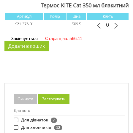
Термос KITE Сat 350 мл блакитний
Артикул
Колір
Ціна
Кіл-ть
K21-376-01
509.5
Закінчується
Стара ціна: 566.11
Скинути
Застосувати
Для кого
Для дівчаток
7
Для хлопчиків
12