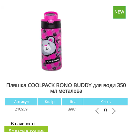
Пляшка COOLPACK BONO BUDDY для води 350
мл металева
Артикул
Колір
Ціна
Кіл-ть
Z10959
899.1
В наявності