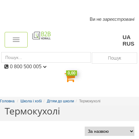
Ви не
зареєстровані
Toggle
navigation
UA
Toggle
RUS
navigation
Пошук
0 800 500 005
0,00
Головна
Школа і хобі
Дітям до школи
Термокухолі
Термокухолі