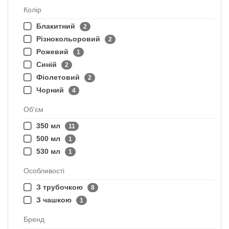
Колір
Блакитний
2
Різнокольоровий
2
Рожевий
1
Синій
2
Фіолетовий
2
Чорний
4
Об'єм
350 мл
11
500 мл
1
530 мл
1
Особливості
З трубочкою
8
З чашкою
1
Бренд