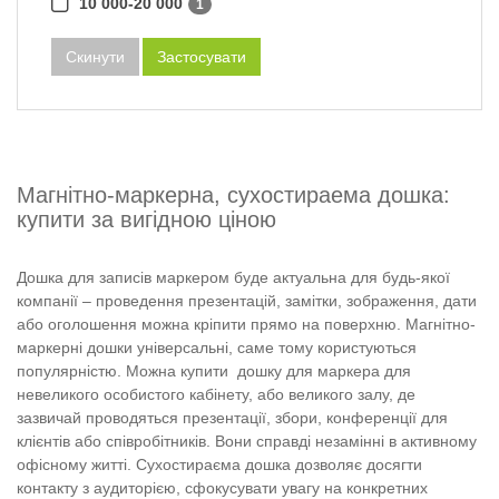
10 000-20 000
1
Скинути
Застосувати
Магнітно-маркерна, сухостираема дошка:
купити за вигідною ціною
Дошка для записів маркером буде актуальна для будь-якої
компанії – проведення презентацій, замітки, зображення, дати
або оголошення можна кріпити прямо на поверхню. Магнітно-
маркерні дошки універсальні, саме тому користуються
популярністю. Можна купити дошку для маркера для
невеликого особистого кабінету, або великого залу, де
зазвичай проводяться презентації, збори, конференції для
клієнтів або співробітників. Вони справді незамінні в активному
офісному житті. Сухостираєма дошка дозволяє досягти
контакту з аудиторією, сфокусувати увагу на конкретних