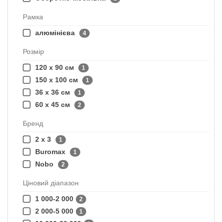
Рамка
алюмінієва
4
Розмір
120 х 90 см
1
150 х 100 см
1
36 х 36 см
1
60 х 45 см
2
Бренд
2 х 3
1
Buromax
1
Nobo
2
Ціновий діапазон
1 000-2 000
2
2 000-5 000
1