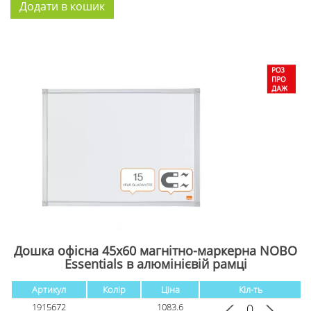
Дошка офісна 45х60 магнітно-маркерна NOBO
Essentials в алюмінієвій рамці
Артикул
Колір
Ціна
Кіл-ть
1915672
1083.6