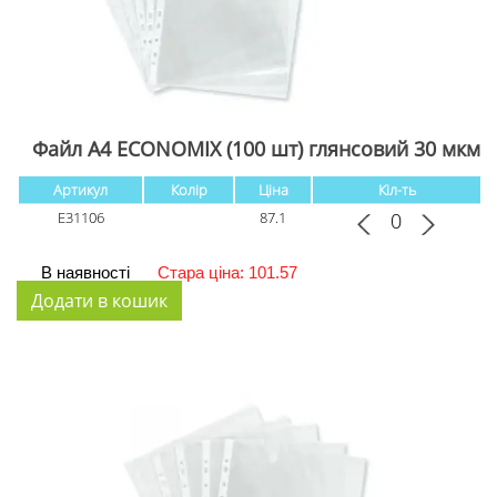
Файл А4 ECONOMIX (100 шт) глянсовий 30 мкм
Артикул
Колір
Ціна
Кіл-ть
E31106
87.1
В наявності
Стара ціна: 101.57