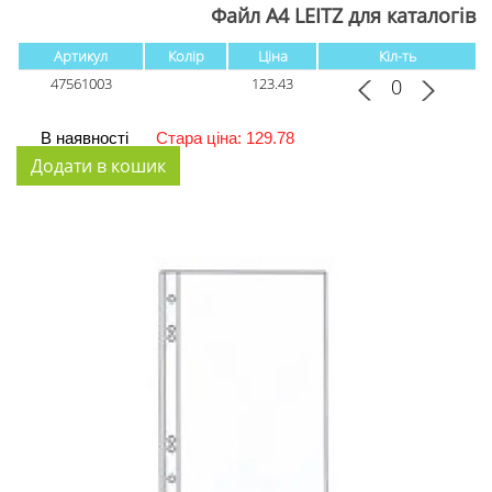
Файл А4 LEITZ для каталогів
Артикул
Колір
Ціна
Кіл-ть
47561003
123.43
В наявності
Стара ціна: 129.78