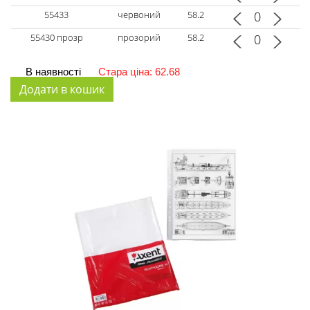
55433
червоний
58.2
55430 прозр
прозорий
58.2
В наявності
Стара ціна: 62.68