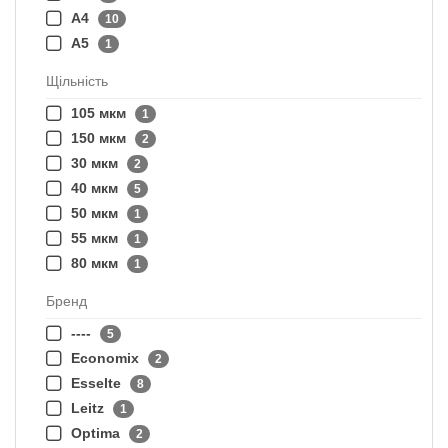
А4
10
А5
1
Щільність
105 мкм
1
150 мкм
2
30 мкм
2
40 мкм
5
50 мкм
1
55 мкм
1
80 мкм
1
Бренд
----
5
Economix
2
Esselte
8
Leitz
1
Optima
2