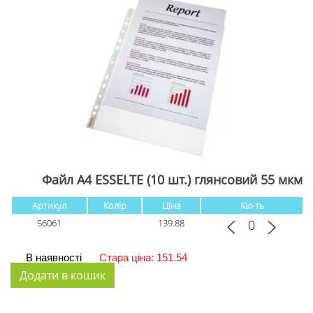
Файл А4 ESSELTE (10 шт.) глянсовий 55 мкм
Артикул
Колір
Ціна
Кіл-ть
56061
139.88
В наявності
Стара ціна: 151.54