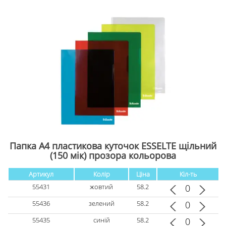
Папка А4 пластикова куточок ESSELTЕ щільний
(150 мік) прозора кольорова
Артикул
Колір
Ціна
Кіл-ть
55431
жовтий
58.2
55436
зелений
58.2
55435
синій
58.2