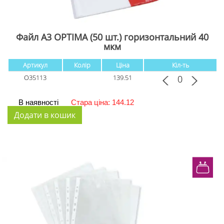
Файл А3 OPTIMA (50 шт.) горизонтальний 40
мкм
Артикул
Колір
Ціна
Кіл-ть
O35113
139.51
В наявності
Стара ціна: 144.12