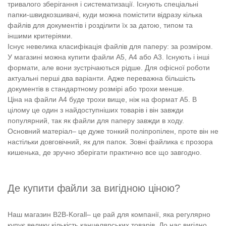
тривалого зберігання і систематизації. Існують спеціальні
папки-швидкозшивачі, куди можна помістити відразу кілька
файлів для документів і розділити їх за датою, типом та
іншими критеріями.
Існує невелика класифікація файлів для паперу: за розміром.
У магазині можна купити файли А5, А4 або А3. Існують і інші
формати, але вони зустрічаються рідше. Для офісної роботи
актуальні перші два варіанти. Адже переважна більшість
документів в стандартному розмірі або трохи менше.
Ціна на файли А4 буде трохи вище, ніж на формат А5. В
цілому це один з найдоступніших товарів і він завжди
популярний, так як файли для паперу завжди в ходу.
Основний матеріал– це дуже тонкий поліпропілен, проте він не
настільки довговічний, як для папок. Зовні файлика є прозора
кишенька, де зручно зберігати практично все що завгодно.
Де купити файли за вигідною ціною?
Наш магазин B2B-Korall– це рай для компанії, яка регулярно
купує велику кількість канцелярських товарів. До нас вигідно