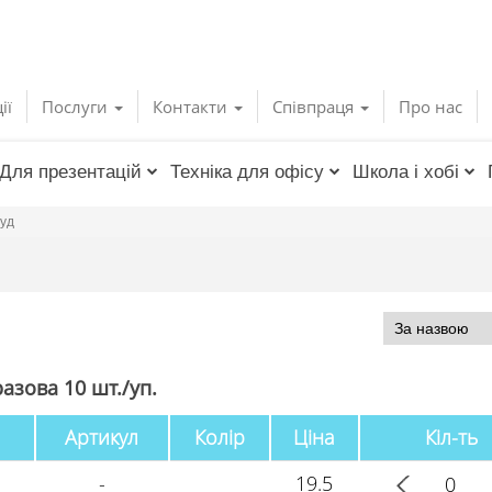
ії
Послуги
Контакти
Співпраця
Про нас
Для презентацій
Техніка для офісу
Школа і хобі
уд
азова 10 шт./уп.
Артикул
Колір
Ціна
Кіл-ть
-
19.5