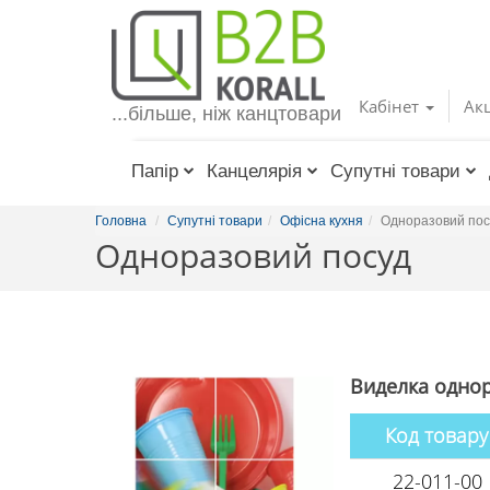
Toggle
navigation
Кабінет
Акц
...більше, ніж канцтовари
Папір
Канцелярія
Супутні товари
Головна
Супутні товари
Офісна кухня
Одноразовий пос
Одноразовий посуд
Виделка однор
Код товару
22-011-00