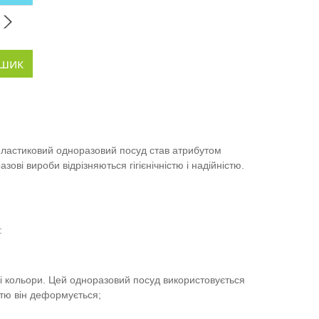
 Пластиковий одноразовий посуд став атрибутом
ові вироби відрізняються гігієнічністю і надійністю.
я:
ві кольори. Цей одноразовий посуд використовується
істю він деформується;