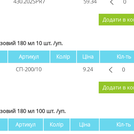
430.202SPR7
59.34
овий 180 мл 10 шт. /уп.
Артикул
Колір
Ціна
Кіл-ть
СП-200/10
9.24
овий 180 мл 100 шт. /уп.
Артикул
Колір
Ціна
Кіл-ть