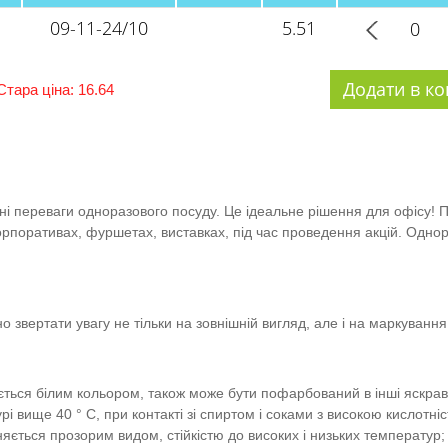
09-11-24/10
5.51
Стара ціна: 16.64
овні переваги одноразового посуду. Це ідеальне рішення для офісу!
орпоративах, фуршетах, виставках, під час проведення акцій. Однораз
звертати увагу не тільки на зовнішній вигляд, але і на маркуванн
яється білим кольором, також може бути пофарбований в інші яскра
рі вище 40 ° С, при контакті зі спиртом і соками з високою кислотн
няється прозорим видом, стійкістю до високих і низьких температур;