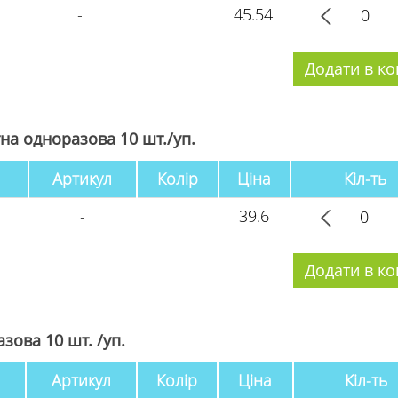
-
45.54
на одноразова 10 шт./уп.
Артикул
Колір
Ціна
Кіл-ть
-
39.6
зова 10 шт. /уп.
Артикул
Колір
Ціна
Кіл-ть