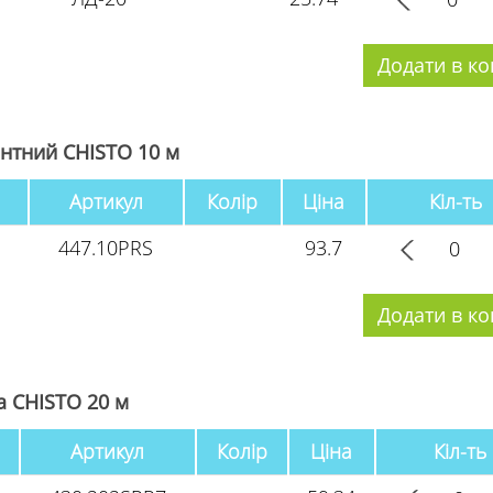
нтний CHISTO 10 м
Артикул
Колір
Ціна
Кіл-ть
447.10PRS
93.7
а CHISTO 20 м
Артикул
Колір
Ціна
Кіл-ть