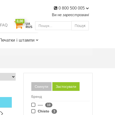
0 800 500 005
Ви не
зареєстровані
0,00
UA
FAQ
Пошук
RUS
Печатки і штампи
Скинути
Застосувати
Бренд
----
10
Chisto
3