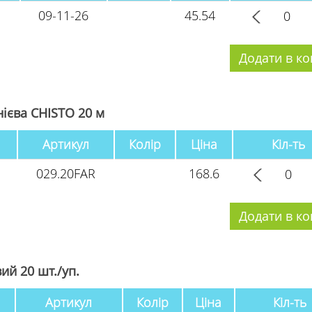
09-11-26
45.54
ієва CHISTO 20 м
Артикул
Колір
Ціна
Кіл-ть
029.20FAR
168.6
ий 20 шт./уп.
Артикул
Колір
Ціна
Кіл-ть