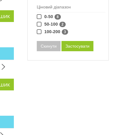
Ціновий діапазон
0-50
8
50-100
2
100-200
3
Скинути
Застосувати