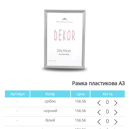
Рамка пластикова А3
Артикул
Колір
Ціна
Кіл-ть
-
срібло
156.56
-
чорний
156.56
-
білий
156.56