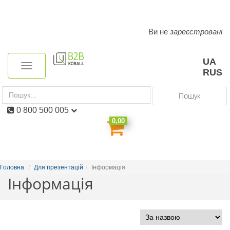
Ви не
зареєстровані
Toggle
navigation
UA
Toggle
RUS
navigation
Пошук
0 800 500 005
0,00
Головна
Для презентацій
Інформація
Інформація