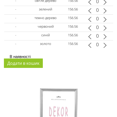
-
світле дерево
156.56
-
зелений
156.56
-
темно дерево
156.56
-
червоний
156.56
-
синій
156.56
-
золото
156.56
В наявності