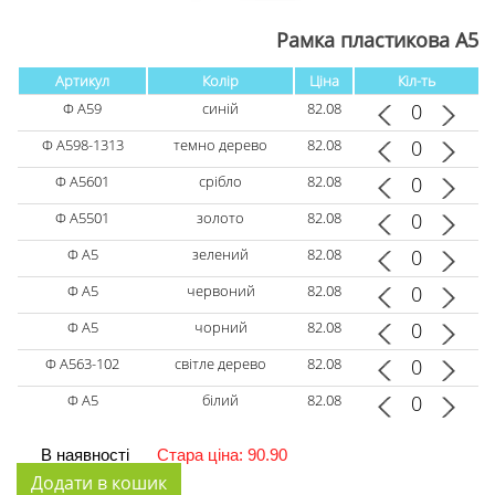
Рамка пластикова А5
Артикул
Колір
Ціна
Кіл-ть
Ф А59
синій
82.08
Ф А598-1313
темно дерево
82.08
Ф А5601
срібло
82.08
Ф А5501
золото
82.08
Ф А5
зелений
82.08
Ф А5
червоний
82.08
Ф А5
чорний
82.08
Ф А563-102
світле дерево
82.08
Ф А5
білий
82.08
В наявності
Стара ціна: 90.90