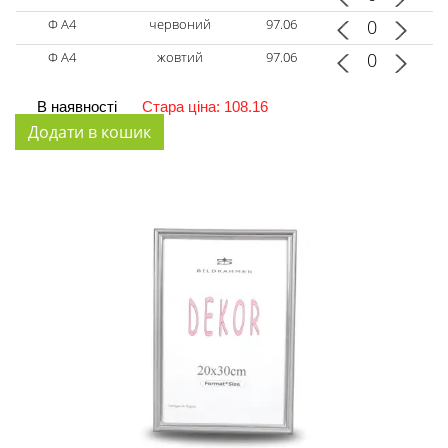
Ф А4
червоний
97.06
Ф А4
жовтий
97.06
В наявності
Стара ціна: 108.16