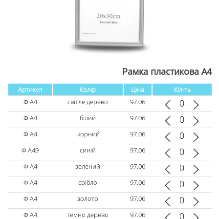
Рамка пластикова А4
Артикул
Колір
Ціна
Кіл-ть
Ф А4
світле дерево
97.06
Ф А4
білий
97.06
Ф А4
чорний
97.06
Ф А49
синій
97.06
Ф А4
зелений
97.06
Ф А4
срібло
97.06
Ф А4
золото
97.06
Ф А4
темно дерево
97.06