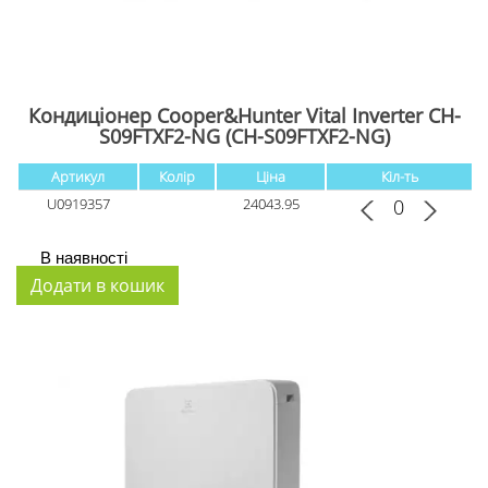
Кондиціонер Cooper&Hunter Vital Inverter CH-
S09FTXF2-NG (CH-S09FTXF2-NG)
Артикул
Колір
Ціна
Кіл-ть
U0919357
24043.95
В наявності