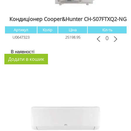
Кондиціонер Cooper&Hunter CH-S07FTXQ2-NG
Артикул
Колір
Ціна
Кіл-ть
U0647323
25198.95
В наявності