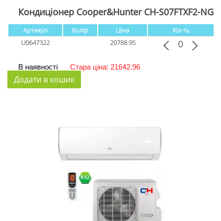
Кондиціонер Cooper&Hunter CH-S07FTXF2-NG
Артикул
Колір
Ціна
Кіл-ть
U0647322
20788.95
В наявності
Стара ціна: 21642.96