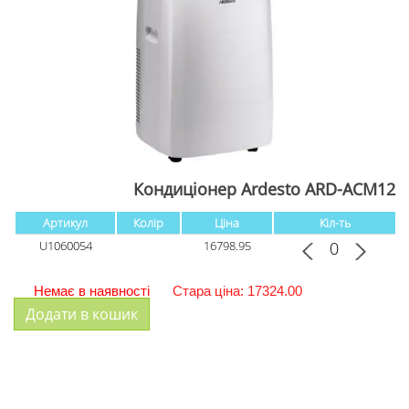
Кондиціонер Ardesto ARD-ACM12
Артикул
Колір
Ціна
Кіл-ть
U1060054
16798.95
Немає в наявності
Стара ціна: 17324.00