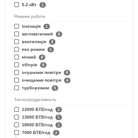
5.2 кВт
1
Режими роботи
іонізація
1
автоматичний
8
вентиляція
9
еко режим
1
нічний
8
обігрів
8
осушення повітря
9
очищення повітря
4
турборежим
5
Теплопродуктивність
12000 БТЕ/год
2
13000 БТЕ/год
1
18000 БТЕ/год
1
7000 БТЕ/год
2