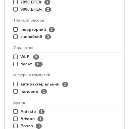
7850 БТЕ/г
1
9000 БТЕ/ч
2
Тип компресора
інверторний
7
звичайний
3
Управління
WI-FI
5
пульт
10
Фільтри в комплекті
антибактеріальний
1
пиловий
1
Бренд
Ardesto
1
Ariston
1
Bosch
3