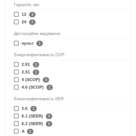
Гарантія, міс
12
3
24
7
Дистанційне керування
пульт
1
Енергоефективність COP
2.91
1
3.51
1
4 (SCOP)
3
4.6 (SCOP)
1
Енергоефективність EER
2.6
1
6.1 (SEER)
3
6.2 (SEER)
1
A
1