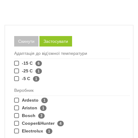
Скинути
Застосувати
Адаптація до від'ємної температури
-15 C
6
-25 С
1
-5 C
1
Виробник
Ardesto
1
Ariston
1
Bosch
3
Cooper&Hunter
4
Electrolux
1