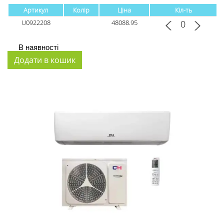
Артикул
Колір
Ціна
Кіл-ть
U0922208
48088.95
В наявності