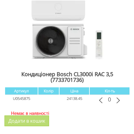
Кондиціонер Bosch CL3000i RAC 3,5
(7733701736)
Артикул
Колір
Ціна
Кіл-ть
U0545875
24138.45
Немає в наявності