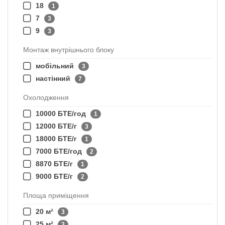
18
1
7
3
9
3
Монтаж внутрішнього блоку
мобільний
3
настінний
7
Охолодження
10000 БТЕ/год
1
12000 БТЕ/г
3
18000 БТЕ/г
1
7000 БТЕ/год
2
8870 БТЕ/г
1
9000 БТЕ/г
2
Площа приміщення
20 м²
3
25 м²
3