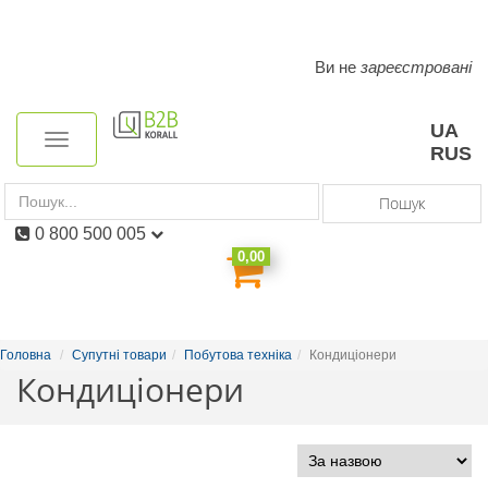
Ви не
зареєстровані
Toggle
navigation
UA
Toggle
RUS
navigation
Пошук
0 800 500 005
0,00
Головна
Супутні товари
Побутова техніка
Кондиціонери
Кондиціонери