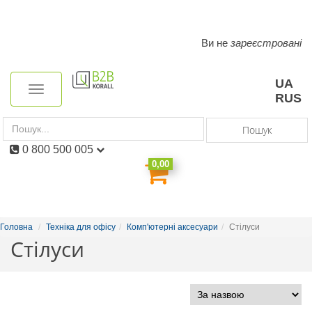
Ви не
зареєстровані
Toggle
navigation
UA
Toggle
RUS
navigation
Пошук
0 800 500 005
0,00
Головна
Техніка для офісу
Комп'ютерні аксесуари
Стілуси
Стілуси