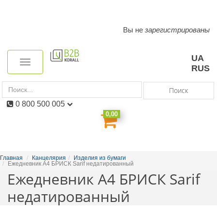
Вы не
зарегистрированы
Toggle
navigation
UA
Toggle
RUS
navigation
Поиск
0 800 500 005
0,00
Главная
Канцелярия
Изделия из бумаги
Ежедневник А4 БРИСК Sarif недатированный
Ежедневник А4 БРИСК Sarif
недатированный