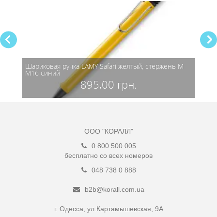
7 мм
Шариковая ручка LAMY Safari желтый, стержень M
Шарик
M16 синий
M16 
895,00 грн.
ООО "КОРАЛЛ"
0 800 500 005
бесплатно со всех номеров
048 738 0 888
b2b@korall.com.ua
г. Одесса, ул.Картамышевская, 9А