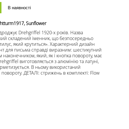
В наявності
chtturm1917, Sunflower
оджує Drehgriffel 1920-х років. Назва
цький складений іменник, що безпосередньо
тилус, який крутиться». Характерний дизайн
нт для письма справді виразним: шестикутний
м наконечником, який, як і кнопка повороту, має
ehgriffel виготовляється з алюмінію та латуні,
герметизується. В ньому використаний
повороту. ДЕТАЛІ: стрижень в комплекті: Flow