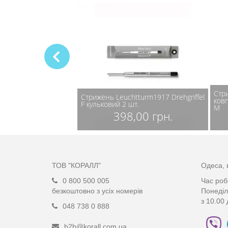
Стр
вий NORMA Erasable
Стрижень Leuchtturm1917 Drehgriffel
ков
тирай
F кульковий 2 шт.
M
03 грн.
398,00 грн.
ТОВ "КОРАЛЛ"
Одеса, 
0 800 500 005
Час роб
безкоштовно з усіх номерів
Понеділ
з 10.00 
048 738 0 888
b2b@korall.com.ua