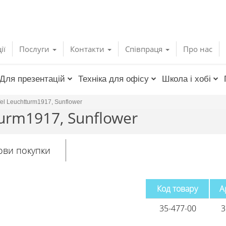
ії
Послуги
Контакти
Співпраця
Про нас
Для презентацій
Техніка для офісу
Школа і хобі
fel Leuchtturm1917, Sunflower
turm1917, Sunflower
ови покупки
Код товару
А
35-477-00
3