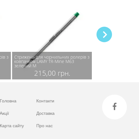
ів з
Стрижень для чорнильних ролерів з
Перо LAMY для пір'ян
ковпачком LAMY TR-Mine M63
чорний B
зелений M
595,00 
215,00 грн.
Головна
Контакти
Акції
Доставка
Карта сайту
Про нас