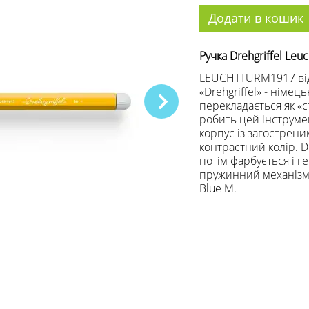
Додати в кошик
Ручка Drehgriffel Leu
LEUCHTTURM1917 відр
«Drehgriffel» - німе
перекладається як «с
робить цей інструме
корпус із загострени
контрастний колір. Dr
потім фарбується і 
пружинний механізм 
Blue M.