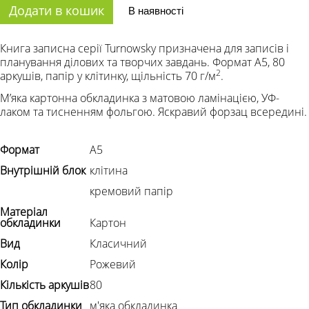
Додати в кошик
В наявності
Книга записна серії Turnowsky призначена для записів і
планування ділових та творчих завдань. Формат A5, 80
2
аркушів, папір у клітинку, щільність 70 г/м
.
Мʼяка картонна обкладинка з матовою ламінацією, УФ-
лаком та тисненням фольгою. Яскравий форзац всередині.
Формат
А5
Внутрішній блок
клітина
кремовий папір
Матеріал
обкладинки
Картон
Вид
Класичний
Колір
Рожевий
Кількість аркушів
80
Тип обкладинки
м'яка обкладинка