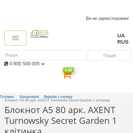
Ви не
зареєстровані
Toggle
navigation
UA
Toggle
RUS
navigation
Пошук
0 800 500 005
0,00
Головна
Канцелярія
Вироби з паперу
Блокнот A5 80 арк. AXENT Turnowsky Secret Garden 1 клітинка
Блокнот A5 80 арк. AXENT
Turnowsky Secret Garden 1
клітинка