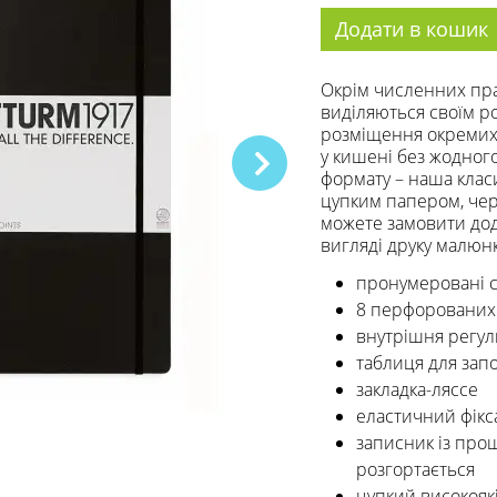
Додати в кошик
Окрім численних пра
виділяються своїм р
розміщення окремих 
у кишені без жодног
формату – наша клас
цупким папером, чер
можете замовити дод
вигляді друку малюн
пронумеровані с
8 перфорованих
внутрішня регул
таблиця для зап
закладка-ляссе
еластичний фікс
записник із пр
розгортається
цупкий високояк