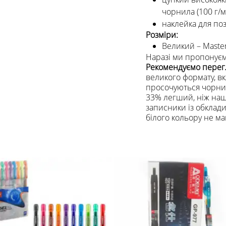
чорнила (100 г/м
наклейка для поз
Розміри:
Великий – Master
Наразі ми пропонуєм
Рекомендуємо перег
великого формату, в
просочуються чорнил
33% легший, ніж наш
записники із обклад
білого кольору не ма