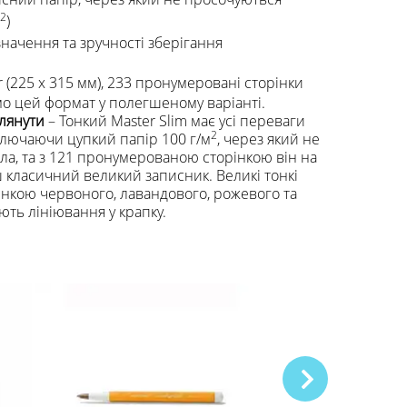
2
)
начення та зручності зберігання
 (225 x 315 мм), 233 пронумеровані сторінки
о цей формат у полегшеному варіанті.
лянути
– Тонкий Master Slim має усі переваги
2
ключаючи цупкий папір 100 г/м
, через який не
а, та з 121 пронумерованою сторінкою він на
 класичний великий записник. Великі тонкі
инкою червоного, лавандового, рожевого та
ють лініювання у крапку.