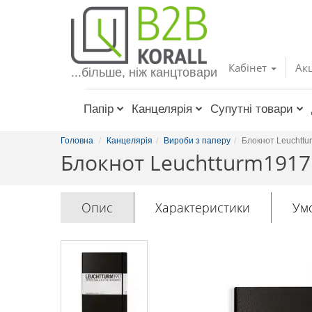
Toggle
navigation
Кабінет
Акц
...більше, ніж канцтовари
Папір
Канцелярія
Супутні товари
Головна
Канцелярія
Вироби з паперу
Блокнот Leuchttur
Блокнот Leuchtturm1917 
Опис
Характеристики
Ум