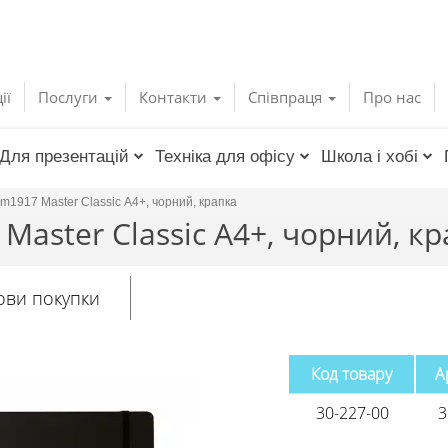
ії
Послуги
Контакти
Співпраця
Про нас
Для презентацій
Техніка для офісу
Школа і хобі
m1917 Master Classic А4+, чорний, крапка
Master Classic А4+, чорний, к
ови покупки
Код товару
А
30-227-00
3