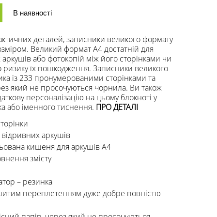
В наявності
ктичних деталей, записники великого формату
озміром. Великий формат А4 достатній для
аркушів або фотокопій між його сторінками чи
о ризику їх пошкодження. Записники великого
ика із 233 пронумерованими сторінками та
ез який не просочуються чорнила. Ви також
аткову персоналізацію на цьому блокноті у
ка або іменного тиснення.
ПРО ДЕТАЛІ
торінки
 відривних аркушів
ьована кишеня для аркушів А4
овнення змісту
атор – резинка
ошитим переплетенням дуже добре повністю
існий папір, через який не просочуються