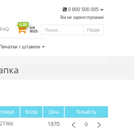
0 800 500 005
Ви не
зареєстровані
0,00
UA
FAQ
Пошук
RUS
Печатки і штампи
рапка
ртикул
Колір
Ціна
Кількість
27366
1870