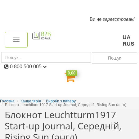
Ви не
зареєстровані
Toggle
navigation
UA
Toggle
RUS
navigation
Пошук
0 800 500 005
0,00
Головна
Канцелярія
Вироби з паперу
Блокнот Leuchtturm1917 Start-up Journal, Середній, Rising Sun (англ)
Блокнот Leuchtturm1917
Start-up Journal, Середній,
Rising Sun (англ)