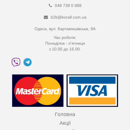
048 738 0 888
b2b@korall.com.ua
Одеса, вул. Картамишівська, 9А
Час роботи:
Понеділок - п'ятниця
з 10.00 до 16.00.
Головна
Акції