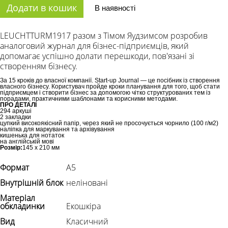
Додати в кошик
В наявності
LEUCHTTURM1917 разом з Тімом Яудзимсом розробив
аналоговий журнал для бізнес-підприємців, який
допомагає успішно долати перешкоди, пов'язані зі
створенням бізнесу.
За 15 кроків до власної компанії. Start-up Journal — це посібник із створення
власного бізнесу. Користувач пройде кроки планування для того, щоб стати
підприємцем і створити бізнес за допомогою чітко структурованих тем із
порадами, практичними шаблонами та корисними методами.
ПРО ДЕТАЛІ
294 аркуші
2 закладки
цупкий високоякісний папір, через який не просочується чорнило (100 г/м2)
наліпка для маркування та архівування
кишенька для нотаток
на англійській мові
Розмір:
145 х 210 мм
Формат
А5
Внутрішній блок
неліновані
Матеріал
обкладинки
Екошкіра
Вид
Класичний