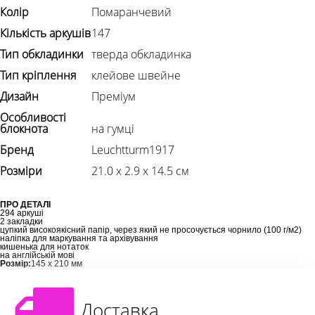
Колір
Помаранчевий
Кількість аркушів
147
Тип обкладинки
тверда обкладинка
Тип кріплення
клейове швейне
Дизайн
Преміум
Особливості
блокнота
на гумці
Бренд
Leuchtturm1917
Розміри
21.0 х 2.9 х 14.5 см
ПРО ДЕТАЛІ
294 аркуші
2 закладки
цупкий високоякісний папір, через який не просочується чорнило (100 г/м2)
наліпка для маркування та архівування
кишенька для нотаток
на англійській мові
Розмір:
145 х 210 мм
Доставка