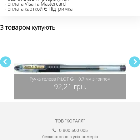
- оплата Visa та Mastercard
- оплата карткой Є Підтримка
З товаром купують
Ручка гелева PILOT G-1 0,7 мм з грипом
Р
92,21 грн.
ТОВ "КОРАЛЛ"
0 800 500 005
безкоштовно з усіх номерів