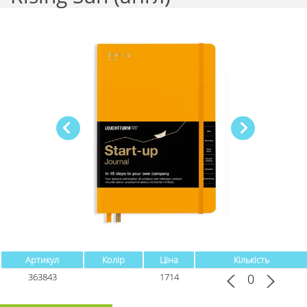
Артикул
Колір
Ціна
Кількість
363843
1714