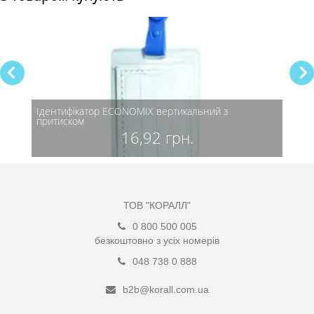
Ідентифікатор ECONOMIX вертикальний з
Ідент
притиском
прити
16,92 грн.
ТОВ "КОРАЛЛ"
0 800 500 005
безкоштовно з усіх номерів
048 738 0 888
b2b@korall.com.ua