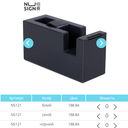
Артикул
Колір
Ціна
Кількість
NS121
білий
188.84
NS121
синій
188.84
NS121
чорний
188.84