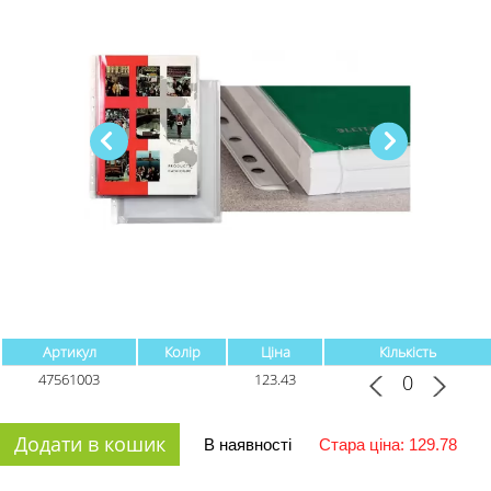
Артикул
Колір
Ціна
Кількість
47561003
123.43
Додати в кошик
В наявності
Стара ціна: 129.78