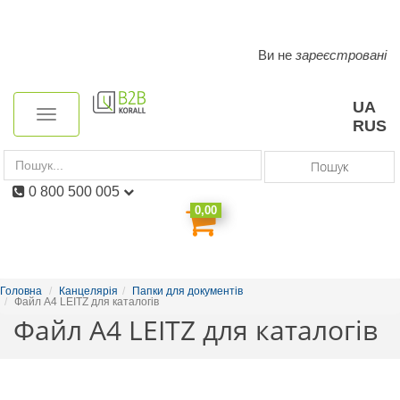
Ви не
зареєстровані
Toggle
navigation
UA
Toggle
RUS
navigation
Пошук
0 800 500 005
0,00
Головна
Канцелярія
Папки для документів
Файл А4 LEITZ для каталогів
Файл А4 LEITZ для каталогів