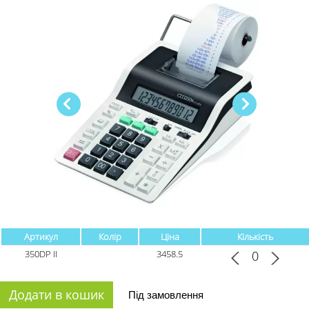
Артикул
Колір
Ціна
Кількість
350DP II
3458.5
Додати в кошик
Під замовлення