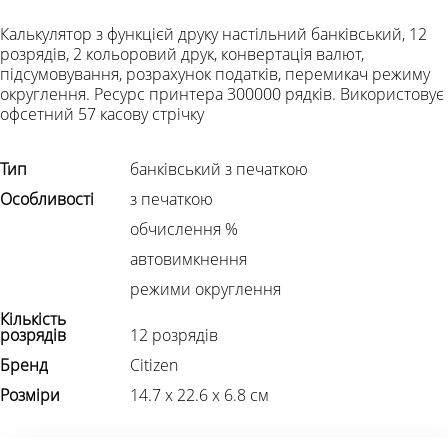
Калькулятор з функцієй друку настільний банківський, 12
розрядів, 2 кольоровий друк, конвертація валют,
підсумовування, розрахунок податків, перемикач режиму
округлення. Ресурс принтера 300000 рядків. Використовує
офсетний 57 касову стрічку
Тип
банківський з печаткою
Особливості
з печаткою
обчислення %
автовимкнення
режими округлення
Кількість
розрядів
12 розрядів
Бренд
Citizen
Розміри
14.7 х 22.6 х 6.8 см