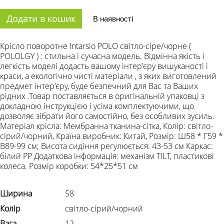
Додати в кошик
В наявності
Крісло поворотне Intarsio POLO світло-сіре/чорне (
POLOLGY ) : стильна і сучасна модель. Відмінна якість і
легкість моделі додасть вашому інтер'єру вишуканості і
краси, а екологічно чисті матеріали , з яких виготовлений
предмет інтер'єру, буде безпечний для Вас та Ваших
рідних .Товар поставляється в оригінальній упаковці з
докладною інструкцією і усіма комплектуючими, що
дозволяє зібрати його самостійно, без особливих зусиль.
Матеріал крісла: Мембранна тканина-сітка, Колір: світло-
сірий/чорний, Країна виробник: Китай, Розмір: Ш58 * Г59 *
В89-99 см; Висота сидіння регулюється: 43-53 см Каркас:
білий PP Додаткова інформація: механізм TILT, пластикові
колеса. Розмір коробки: 54*25*51 см
Ширина
58
Колір
світло-сірий/чорний
Вага
12