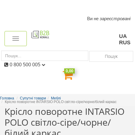
Ви не
зареєстровані
Toggle
navigation
UA
Toggle
RUS
navigation
Пошук
0 800 500 005
0,00
Головна
Супутні товари
Меблі
Крісло поворотне INTARSIO POLO світло-сіре/чорне/білий каркас
Крісло поворотне INTARSIO
POLO світло-сіре/чорне/
білий каркас