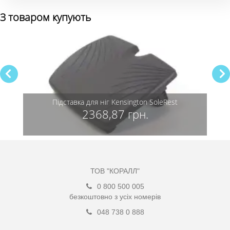
З товаром купують
e
Підставка для ніг Kensington SoleRest
Подуш
Back 
2368,87 грн.
ТОВ "КОРАЛЛ"
0 800 500 005
безкоштовно з усіх номерів
048 738 0 888