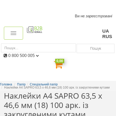
Ви не
зареєстровані
Toggle
navigation
UA
Toggle
RUS
navigation
Пошук
0 800 500 005
0,00
Головна
Папір
Спеціальний папір
Наклейки А4 SAPRO 63,5 x 46,6 мм (18) 100 арк. із закругленими кутами
Наклейки А4 SAPRO 63,5 x
46,6 мм (18) 100 арк. із
закругленими кутами