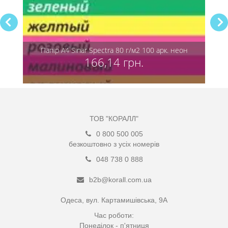
нсив
Папір А4 Sinar Spectra 80 г/м2 100 арк. неон
Па
166,14 грн.
ТОВ "КОРАЛЛ"
0 800 500 005
безкоштовно з усіх номерів
048 738 0 888
b2b@korall.com.ua
Одеса, вул. Картамишівська, 9А
Час роботи:
Понеділок - п'ятниця