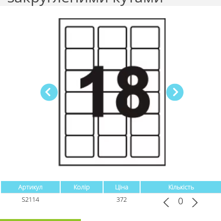
Артикул
Колір
Ціна
Кількість
S2114
372