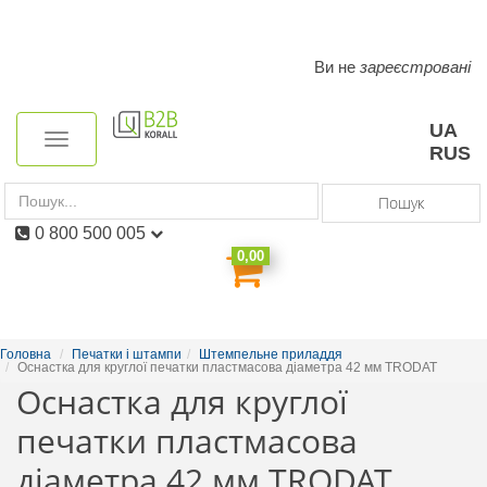
Ви не
зареєстровані
Toggle
navigation
UA
Toggle
RUS
navigation
Пошук
0 800 500 005
0,00
Головна
Печатки і штампи
Штемпельне приладдя
Оснастка для круглої печатки пластмасова діаметра 42 мм TRODAT
Оснастка для круглої
печатки пластмасова
діаметра 42 мм TRODAT