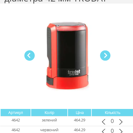
Артикул
Колір
Ціна
Кількість
4642
зелений
464.29
4642
червоний
464.29