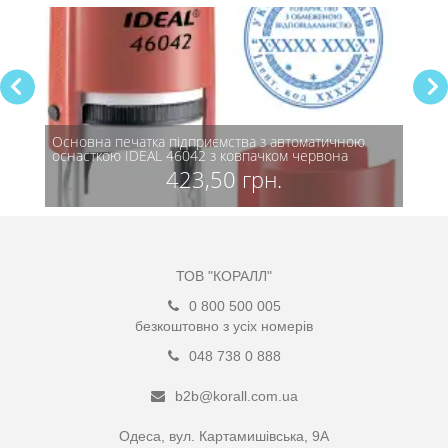
ю
Основна печатка підприємства з автоматичною
Основ
оснасткою IDEAL 46042 з ковпачком червона
мета
423,50 грн.
ТОВ "КОРАЛЛ"
0 800 500 005
безкоштовно з усіх номерів
048 738 0 888
b2b@korall.com.ua
Одеса, вул. Картамишівська, 9А