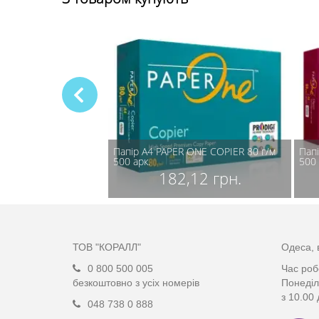
Lite 80 г/м 500 арк.
Папір А4 PAPER ONE COPIER 80 г/м
Папі
500 арк.
500 
,43 грн.
182,12 грн.
ТОВ "КОРАЛЛ"
Одеса, 
0 800 500 005
Час роб
безкоштовно з усіх номерів
Понеділ
з 10.00 
048 738 0 888