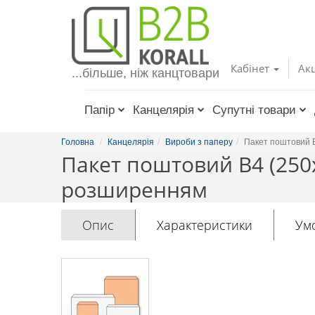
Toggle
navigation
Кабінет
Акц
...більше, ніж канцтовари
Папір
Канцелярія
Супутні товари
Головна
Канцелярія
Вироби з паперу
Пакет поштовий B
Пакет поштовий B4 (250
розширенням
Опис
Характеристики
Ум