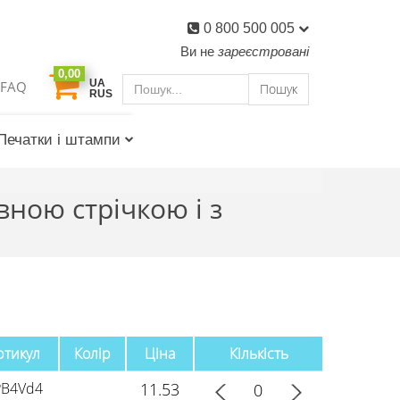
0 800 500 005
Ви не
зареєстровані
0,00
UA
FAQ
Пошук
RUS
Печатки і штампи
ною стрічкою і з
ртикул
Колір
Ціна
Кількість
PB4Vd4
11.53