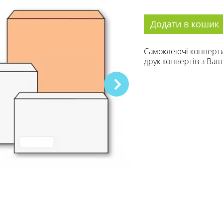
Додати в кошик
Самоклеючі конверт
друк конвертів з Ва