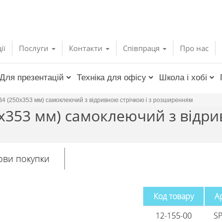
ії
Послуги
Контакти
Співпраця
Про нас
Для презентацій
Техніка для офісу
Школа і хобі
4 (250х353 мм) самоклеючий з відривною стрічкою і з розширенням
х353 мм) самоклеючий з відрив
ови покупки
Код товару
А
12-155-00
S