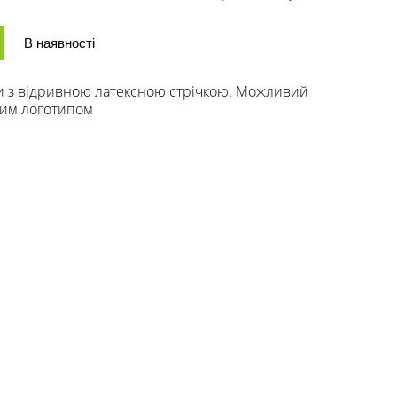
В наявності
и з відривною латексною стрічкою. Можливий
шим логотипом