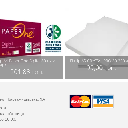
р А4 Paper One Digital 80 г / м
Папір А5 CRYSTAL PRO 80 250 а
арк.
99,00 грн.
201,83 грн.
вул. Картамишівська, 9А
оти:
ок - п'ятниця
до 16.00.