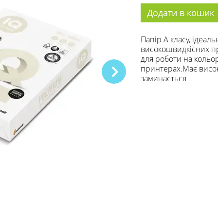
Додати в кошик
Папір А класу, ідеал
високошвидкісних пр
для роботи на кольо
принтерах.Має високу
заминається