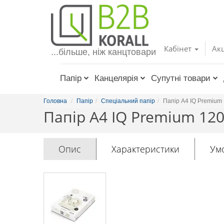
Toggle
navigation
Кабінет
Акц
...більше, ніж канцтовари
Папір
Канцелярія
Супутні товари
Головна
Папір
Спеціальний папір
Папір А4 IQ Premium 1
Папір А4 IQ Premium 120
Опис
Характеристики
Ум