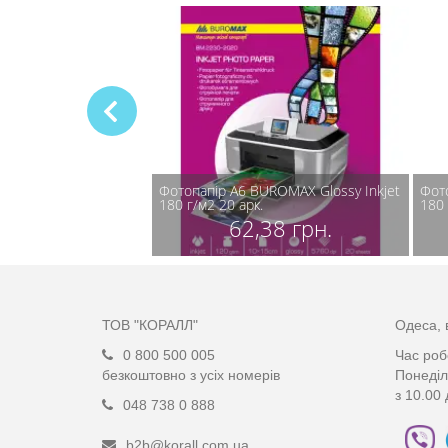
UROMAX Glossy Inkjet
Фотопапір А6 BUROMAX Glossy Inkjet
Фот
.
180 г/м2 20 арк.
180 
40 грн.
62,38 грн.
ТОВ "КОРАЛЛ"
Одеса, 
0 800 500 005
Час роб
безкоштовно з усіх номерів
Понеділ
з 10.00 
048 738 0 888
b2b@korall.com.ua