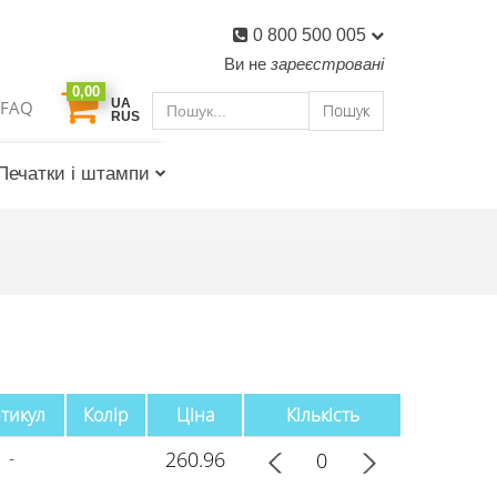
0 800 500 005
Ви не
зареєстровані
0,00
UA
FAQ
Пошук
RUS
Печатки і штампи
тикул
Колір
Ціна
Кількість
-
260.96