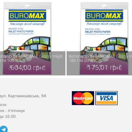
опапір А4 BUROMAX Glossy Inkjet
Фотопапір А4 BUROMAX Glossy In
г/м 100 арк.
180 г/м 20 арк.
604,00 грн.
175,01 грн.
вул. Картамишівська, 9А
оти:
ок - п'ятниця
до 16.00.