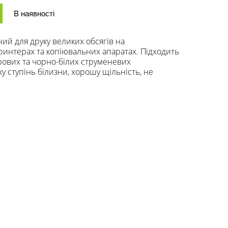
В наявності
ьний для друку великих обсягів на
интерах та копіювальних апаратах. Підходить
рових та чорно-білих cтруменевих
 ступінь білизни, хорошу щільність, не