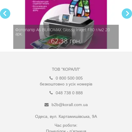
 20
Фотопапір А6 BUROMAX Glossy Inkjet 180 г/м2 20
Фотоп
арк.
арк.
62,38 грн.
ТОВ "КОРАЛЛ"
0 800 500 005
безкоштовно з усіх номерів
048 738 0 888
b2b@korall.com.ua
Одеса, вул. Картамишівська, 9А
Час роботи:
Понеділок - п'ятниця