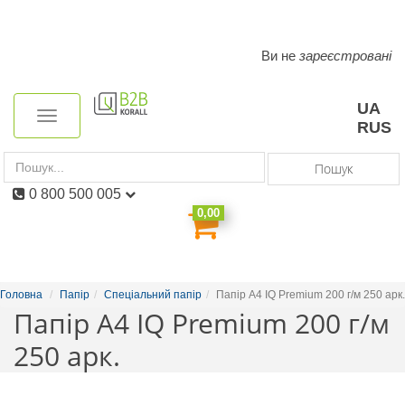
Ви не
зареєстровані
Toggle
navigation
UA
Toggle
RUS
navigation
Пошук
0 800 500 005
0,00
Головна
Папір
Спеціальний папір
Папір А4 IQ Premium 200 г/м 250 арк.
Папір А4 IQ Premium 200 г/м
250 арк.