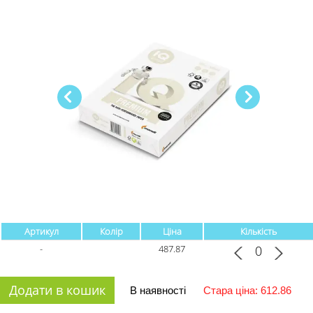
Артикул
Колір
Ціна
Кількість
-
487.87
Додати в кошик
В наявності
Стара ціна: 612.86