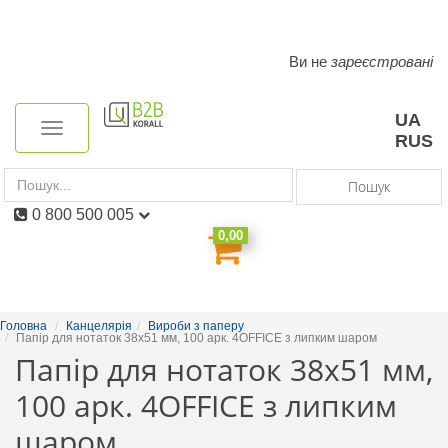
Ви не
зареєстровані
Toggle
navigation
UA
Toggle
RUS
navigation
Пошук
0 800 500 005
0,00
Головна
Канцелярія
Вироби з паперу
Папір для нотаток 38х51 мм, 100 арк. 4OFFICE з липким шаром
Папір для нотаток 38х51 мм,
100 арк. 4OFFICE з липким
шаром