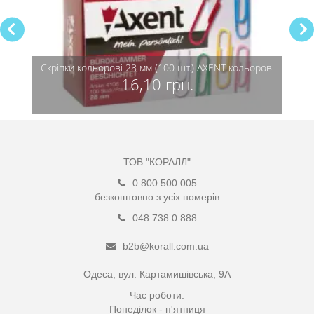
Скріпки кольорові 28 мм (100 шт.) AXENT кольоровi
16,10 грн.
ТОВ "КОРАЛЛ"
0 800 500 005
безкоштовно з усіх номерів
048 738 0 888
b2b@korall.com.ua
Одеса, вул. Картамишівська, 9А
Час роботи:
Понеділок - п'ятниця