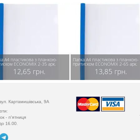
ка А4 пластикова з планкою-
Папка А4 пластикова з планкою-
тиском ECONOMIX 2-35 арк.
притиском ECONOMIX 2-65 арк.
12,65 грн.
13,85 грн.
вул. Картамишівська, 9А
оти:
ок - п'ятниця
до 16.00.