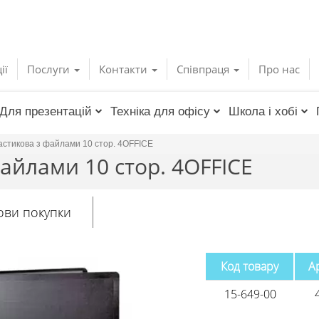
ії
Послуги
Контакти
Співпраця
Про нас
Для презентацій
Техніка для офісу
Школа і хобі
астикова з файлами 10 стор. 4OFFICE
айлами 10 стор. 4OFFICE
ови покупки
Код товару
А
15-649-00