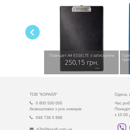
А4 ESSELTE з
Планшет А4 ESSELTE з затискачем
Пап
рху
при
250,15 грн.
,50 грн.
ТОВ "КОРАЛЛ"
Одеса, 
0 800 500 005
Час роб
безкоштовно з усіх номерів
Понеділ
з 10.00 
048 738 0 888
b2b@korall.com.ua