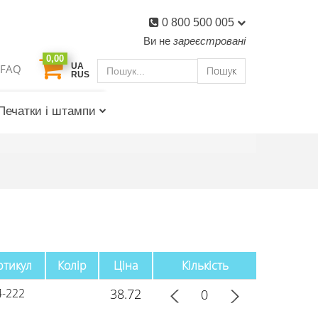
0 800 500 005
Ви не
зареєстровані
0,00
UA
FAQ
Пошук
RUS
Печатки і штампи
ртикул
Колір
Ціна
Кількість
4-222
38.72