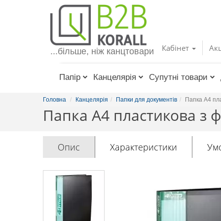
Toggle
navigation
Кабінет
Акц
...більше, ніж канцтовари
Папір
Канцелярія
Супутні товари
Головна
Канцелярія
Папки для документів
Папка А4 пл
Папка А4 пластикова з ф
Опис
Характеристики
Ум