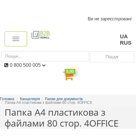
Ви не
зареєстровані
Toggle
navigation
UA
Toggle
RUS
navigation
Пошук
0 800 500 005
0,00
Головна
Канцелярія
Папки для документів
Папка А4 пластикова з файлами 80 стор. 4OFFICE
Папка А4 пластикова з
файлами 80 стор. 4OFFICE