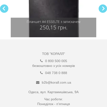
ерху
Планшет А4 ESSELTE з затискачем
Папка
ECONO
250,15 грн.
ТОВ "КОРАЛЛ"
0 800 500 005
безкоштовно з усіх номерів
048 738 0 888
b2b@korall.com.ua
Одеса, вул. Картамишівська, 9А
Час роботи:
Понеділок - п'ятниця