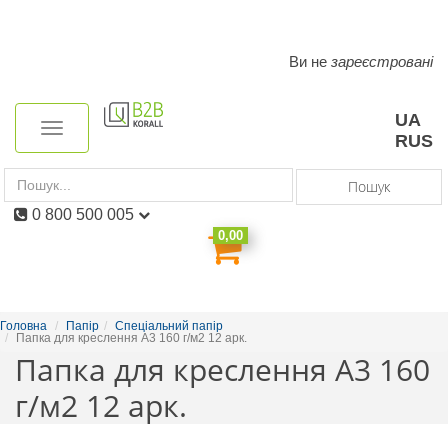
Ви не
зареєстровані
Toggle
navigation
UA
Toggle
RUS
navigation
Пошук
0 800 500 005
0,00
Головна
Папір
Спеціальний папір
Папка для креслення А3 160 г/м2 12 арк.
Папка для креслення А3 160
г/м2 12 арк.