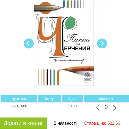
Артикул
Колір
Ціна
Кількість
12-363-00
51.71
Додати в кошик
В наявності
Стара ціна: 622.66