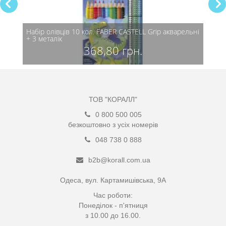
Лицарі
Набір олівців 10 кол. FABER CASTELL Grip акварельні
Набір
+ 3 металік
368,80 грн.
ТОВ "КОРАЛЛ"
0 800 500 005
безкоштовно з усіх номерів
048 738 0 888
b2b@korall.com.ua
Одеса, вул. Картамишівська, 9А
Час роботи:
Понеділок - п'ятниця
з 10.00 до 16.00.