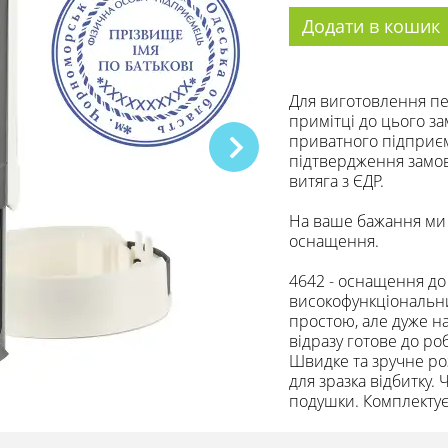
Додати в кошик
Для виготовлення пе
примітці до цього за
приватного підприємц
підтвердження замов
витяга з ЄДР.
На ваше бажання ми 
оснащення.
4642 - оснащення до
високофункціональни
простою, але дуже н
відразу готове до ро
Швидке та зручне ро
для зразка відбитку.
подушки. Комплекту