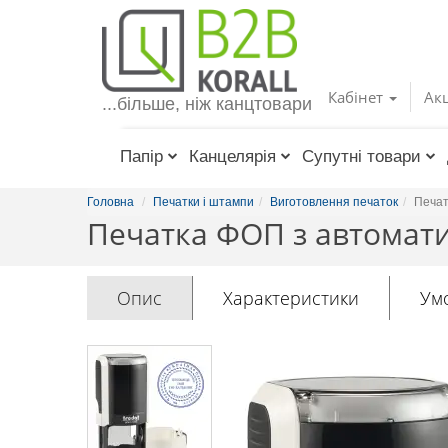
Toggle
navigation
Кабінет
Акц
...більше, ніж канцтовари
Папір
Канцелярія
Супутні товари
Головна
Печатки і штампи
Виготовлення печаток
Печат
Печатка ФОП з автомати
Опис
Характеристики
Ум