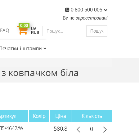
0 800 500 005
Ви не
зареєстровані
0,00
UA
FAQ
Пошук
RUS
Печатки і штампи
з ковпачком біла
Артикул
Колір
Ціна
Кількість
5/4642/W
580.8