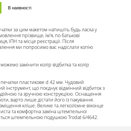
В наявності
чатки за цим макетом напишіть будь ласка у
мовлення прізвище, ім'я, по батькові
я, ІПН та місце реєстрації. Після
лення ми попросимо вас надіслати копію
можемо замінити колір відбитка та колір
 печатки пластикове d 42 мм. Чудовий
й інструмент, що поєднує відмінний відбиток з
адійною та зручною конструкцією. Оснащення
боти, варто лише дістати його із пакування.
зміщення кліше. Велике та легкоз'ємне віконце
 Чиста та комфортна заміна штемпельної
ється штемпельною подушкою Trodat 6/4642.