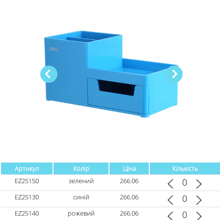
Артикул
Колір
Ціна
Кількість
EZ25150
зелений
266.06
EZ25130
синій
266.06
EZ25140
рожевий
266.06