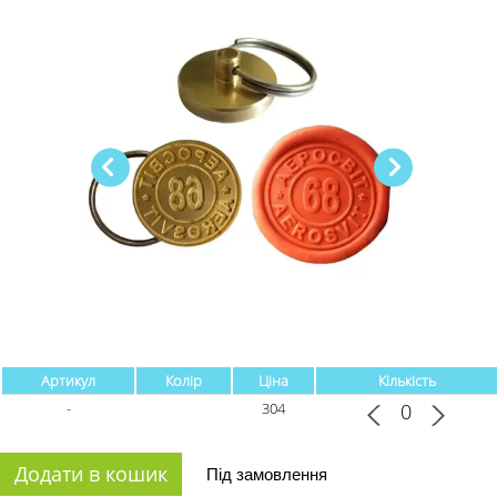
Артикул
Колір
Ціна
Кількість
-
304
Додати в кошик
Під замовлення