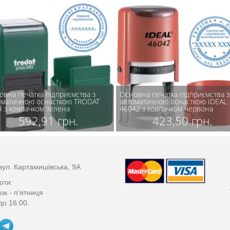
овна печатка підприємства з
Основна печатка підприємства з
оматичною оснасткою TRODAT
автоматичною оснасткою IDEAL
4 з ковпачком зелена
46042 з ковпачком червона
592,91 грн.
423,50 грн.
вул. Картамишівська, 9А
оти:
ок - п'ятниця
до 16.00.