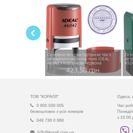
а підприємства з
Основна печатка підприємства з
Осн
оснасткою IDEAL
автоматичною оснасткою IDEAL
авт
ком темно-зелена
46042 з ковпачком червона
492
,50 грн.
423,50 грн.
ТОВ "КОРАЛЛ"
Одеса, 
0 800 500 005
Час роб
безкоштовно з усіх номерів
Понеділ
з 10.00 
048 738 0 888
b2b@korall.com.ua