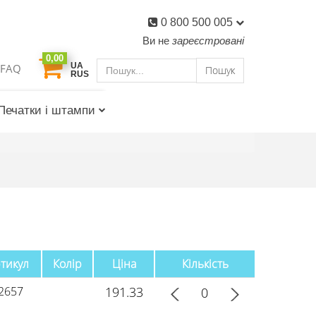
0 800 500 005
Ви не
зареєстровані
0,00
UA
FAQ
Пошук
RUS
Печатки і штампи
тикул
Колір
Ціна
Кількість
2657
191.33