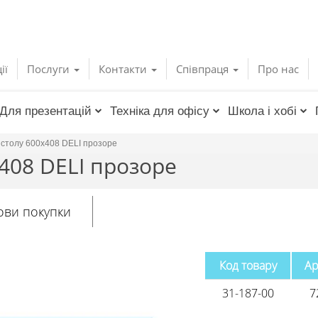
ії
Послуги
Контакти
Співпраця
Про нас
Для презентацій
Техніка для офісу
Школа і хобі
 столу 600х408 DELI прозоре
408 DELI прозоре
ови покупки
Код товару
Ар
31-187-00
7