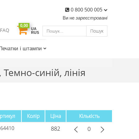
0 800 500 005
Ви не
зареєстровані
0,00
UA
FAQ
Пошук
RUS
Печатки і штампи
Темно-синій, лінія
ртикул
Колір
Ціна
Кількість
364410
882