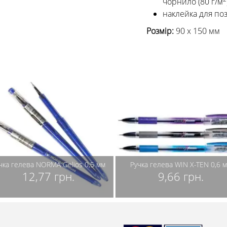
чорнило (80 г/м
наклейка для поз
Розмір:
90 х 150 мм
чка гелева NORMA Gelios 0,5 мм
Ручка гелева WIN X-TEN 0,6 м
12,77 грн.
9,66 грн.