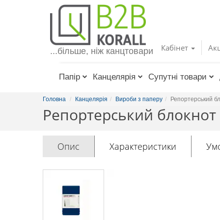
Toggle
navigation
Кабінет
Акц
...більше, ніж канцтовари
Папір
Канцелярія
Супутні товари
Головна
Канцелярія
Вироби з паперу
Репортерський бл
Репортерський блокнот 
Опис
Характеристики
Ум