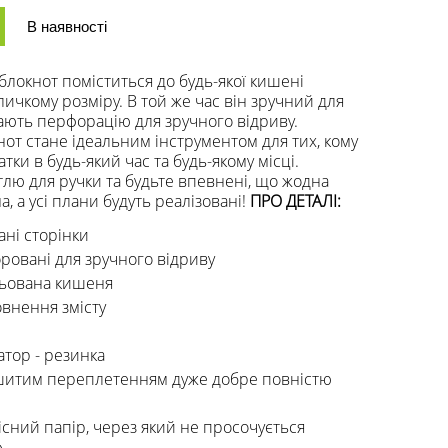
В наявності
локнот поміститься до будь-якої кишені
ичкому розміру. В той же час він зручний для
мають перфорацію для зручного відриву.
от стане ідеальним інструментом для тих, кому
тки в будь-який час та будь-якому місці.
тлю для ручки та будьте впевнені, що жодна
а, а усі плани будуть реалізовані!
ПРО ДЕТАЛІ:
ні сторінки
оровані для зручного відриву
льована кишеня
овнення змісту
атор - резинка
ошитим переплетенням дуже добре повністю
існий папір, через який не просочується