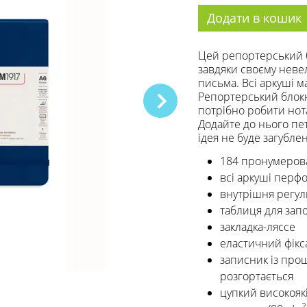
Додати в кошик
Цей репортерський б
завдяки своєму невел
письма. Всі аркуші 
Репортерський блокн
потрібно робити нота
Додайте до нього пе
ідея не буде загублен
184 пронумерова
всі аркуші перф
внутрішня регу
таблиця для зап
закладка-ляссе
еластичний фікс
записник із пр
розгортається
цупкий високояк
2