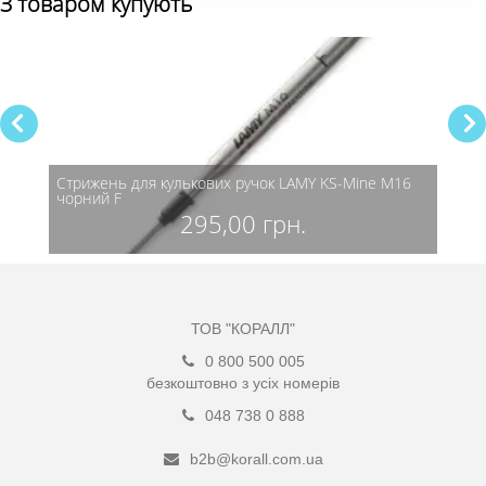
З товаром купують
Стрижень для кулькових ручок LAMY KS-Mine M16
Стриж
чорний F
черв
295,00 грн.
ТОВ "КОРАЛЛ"
0 800 500 005
безкоштовно з усіх номерів
048 738 0 888
b2b@korall.com.ua