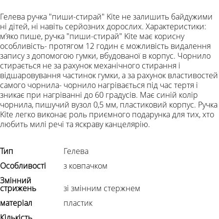
Гелева ручка "пиши-стирай" Kite не залишить байдужими
ні дітей, ні навіть серйозних дорослих. Характеристики:
мʼяко пише, ручка "пиши-стирай" Kite має корисну
особливість- протягом 12 годин є можливість видалення
запису з допомогою гумки, вбудованої в корпус. Чорнило
стирається не за рахунок механічного стирання і
відшаровування частинок гумки, а за рахунок властивостей
самого чорнила- чорнило нагрівається під час тертя і
зникає при нагріванні до 60 градусів. Має синій колір
чорнила, пишучий вузол 0,5 мм, пластиковий корпус. Ручка
Kite легко виконає роль приємного подарунка для тих, хто
любить милі речі та яскраву канцелярію.
Тип
Гелева
Особливості
з ковпачком
Змінний
стрижень
зі змінним стержнем
матеріал
пластик
Кількість