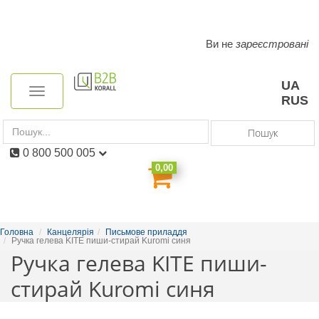
Ви не
зареєстровані
Toggle
navigation
UA
Toggle
RUS
navigation
Пошук
0 800 500 005
0,00
Головна
Канцелярія
Письмове приладдя
Ручка гелева KITE пиши-стирай Kuromi синя
Ручка гелева KITE пиши-
стирай Kuromi синя