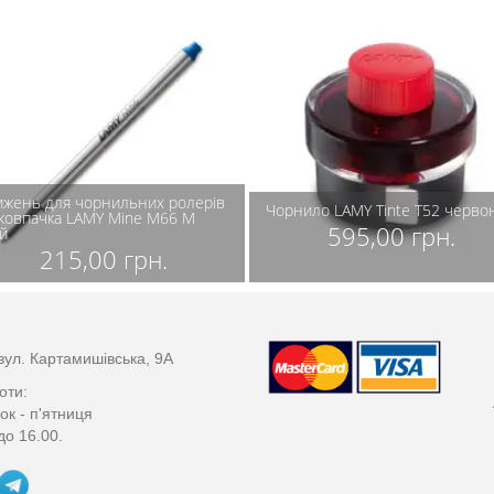
ижень для чорнильних ролерів
Чорнило LAMY Tinte T52 черво
 ковпачка LAMY Mine M66 M
595,00 грн.
й
215,00 грн.
вул. Картамишівська, 9А
оти:
ок - п'ятниця
до 16.00.