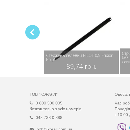
Стр
вий PILOT для
Стержень гелевий PILOT 0,5 Frixion
без
учки 0,5 мм
Point
сині
67 грн.
89,74 грн.
ТОВ "КОРАЛЛ"
Одеса, 
0 800 500 005
Час роб
безкоштовно з усіх номерів
Понеділ
з 10.00 
048 738 0 888
b2b@korall.com.ua