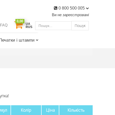
0 800 500 005
Ви не
зареєстровані
0,00
UA
FAQ
Пошук
RUS
Печатки і штампи
упка!
икул
Колір
Ціна
Кількість