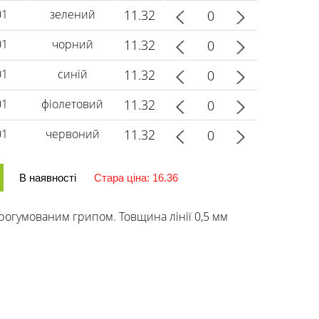
01
зелений
11.32
01
чорний
11.32
01
синій
11.32
01
фіолетовий
11.32
01
червоний
11.32
В наявності
Стара ціна: 16.36
рогумованим грипом. Товщина лінії 0,5 мм