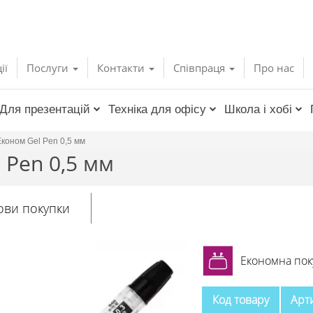
ії
Послуги
Контакти
Співпраця
Про нас
Для презентацій
Техніка для офісу
Школа і хобі
Економ Gel Pen 0,5 мм
 Pen 0,5 мм
ови покупки
Економна пок
Код товару
Арт