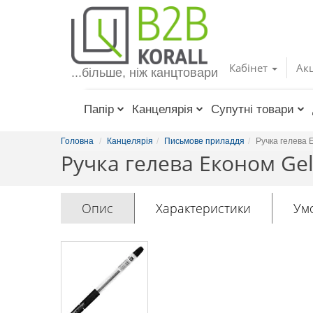
Toggle
navigation
Кабінет
Акц
...більше, ніж канцтовари
Папір
Канцелярія
Супутні товари
Головна
Канцелярія
Письмове приладдя
Ручка гелева 
Ручка гелева Економ Gel
Опис
Характеристики
Ум