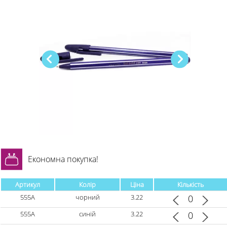
Економна покупка!
Артикул
Колір
Ціна
Кількість
555А
чорний
3.22
555А
синій
3.22