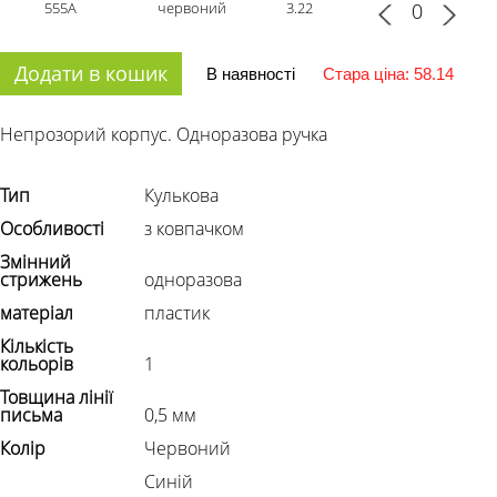
555А
червоний
3.22
Додати в кошик
В наявності
Стара ціна: 58.14
Непрозорий корпус. Одноразова ручка
Тип
Кулькова
Особливості
з ковпачком
Змінний
стрижень
одноразова
матеріал
пластик
Кількість
кольорів
1
Товщина лінії
письма
0,5 мм
Колір
Червоний
Синій