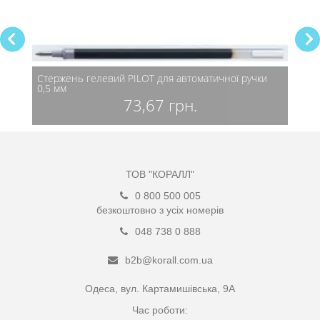
Стержень гелевий PILOT для автоматичної ручки
Стриж
0,5 мм
синій
73,67 грн.
ТОВ "КОРАЛЛ"
0 800 500 005
безкоштовно з усіх номерів
048 738 0 888
b2b@korall.com.ua
Одеса, вул. Картамишівська, 9А
Час роботи: