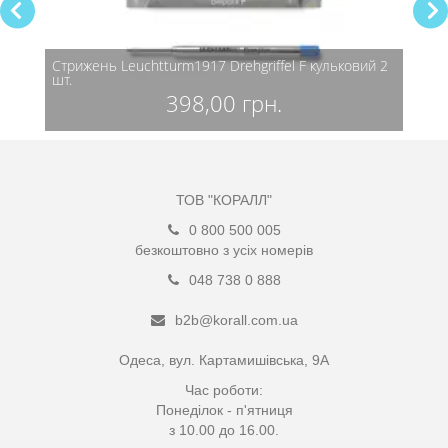
Стрижень Leuchtturm1917 Drehgriffel F кульковий 2
Стриж
шт.
шт.
398,00 грн.
ТОВ "КОРАЛЛ"
0 800 500 005
безкоштовно з усіх номерів
048 738 0 888
b2b@korall.com.ua
Одеса, вул. Картамишівська, 9А
Час роботи:
Понеділок - п'ятниця
з 10.00 до 16.00.