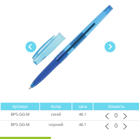
Артикул
Колір
Ціна
Кількість
BPS-GG-M
синій
46.1
BPS-GG-M
чорний
46.1