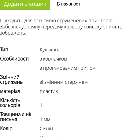
Додати в кошик
В наявності
Підходить для всіх типів струменевих принтерів.
Забезпечує точну передачу кольору і високу стійкість
зображень.
Тип
Кулькова
Особливості
з ковпачком
з прогумованим грипом
Змінний
стрижень
зі змінним стержнем
матеріал
пластик
Кількість
кольорів
1
Товщина лінії
письма
1 мм
Колір
Синій