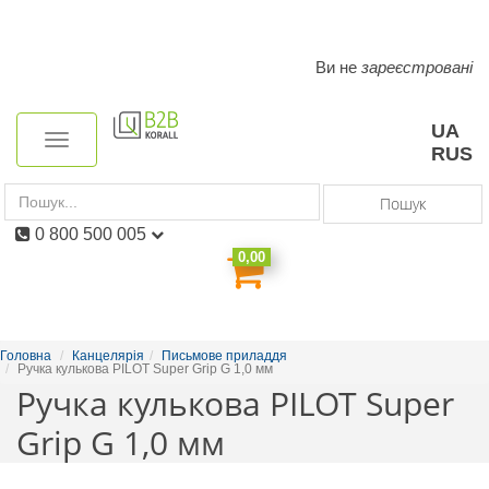
Ви не
зареєстровані
Toggle
navigation
UA
Toggle
RUS
navigation
Пошук
0 800 500 005
0,00
Головна
Канцелярія
Письмове приладдя
Ручка кулькова PILOT Super Grip G 1,0 мм
Ручка кулькова PILOT Super
Grip G 1,0 мм