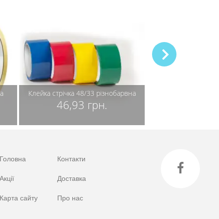
а
Клейка стрічка 48/33 різнобарвна
46,93 грн.
Головна
Контакти
Акції
Доставка
Карта сайту
Про нас