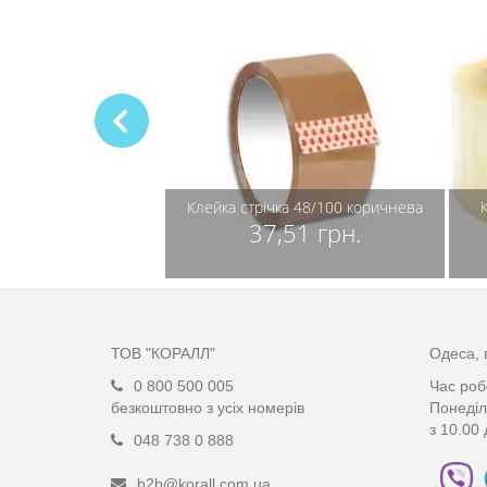
Клейка стрічка 48/100 коричнева
37,51 грн.
ТОВ "КОРАЛЛ"
Одеса, 
0 800 500 005
Час роб
безкоштовно з усіх номерів
Понеділ
з 10.00 
048 738 0 888
b2b@korall.com.ua