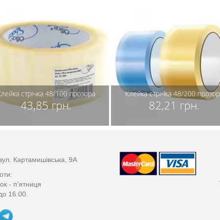
Клейка стрічка 48/100 прозора
Клейка стрічка 48/200 прозор
43,85 грн.
82,21 грн.
вул. Картамишівська, 9А
оти:
ок - п'ятниця
до 16.00.