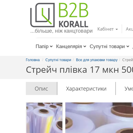
Toggle
navigation
Кабінет
Акц
...більше, ніж канцтовари
Папір
Канцелярія
Супутні товари
Головна
Супутні товари
Все для упаковки товару
Стрейч
Стрейч плівка 17 мкн 50
Опис
Характеристики
Ум