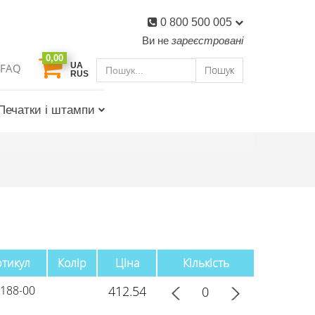
0 800 500 005
Ви не
зареєстровані
0,00
UA
FAQ
Пошук
RUS
Печатки і штампи
ртикул
Колір
Ціна
Кількість
-188-00
412.54